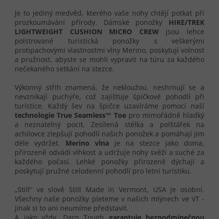
Je to jediný medvěd, kterého vaše nohy chtějí potkat při
prozkoumávání přírody. Dámské ponožky
HIKE/TREK
LIGHTWEIGHT CUSHION MICRO CREW
jsou lehce
polstrované turistická ponožky s veškerými
protipachovými vlastnostmi vlny Merino, poskytují volnost
a pružnost, abyste se mohli vypravit na túru za každého
nečekaného setkání na stezce.
Výkonný střih znamená, že nekloužou, neshrnují se a
nevznikají puchýře, což zajišťuje špičkové pohodlí při
turistice. Každý šev na špičce uzavíráme pomocí naší
technologie True Seamless™ Toe
pro mimořádně hladký
a neznatelný pocit. Zesílená stélka a polštářek na
achilovce zlepšují pohodlí našich ponožek a pomáhají jim
déle vydržet.
Merino vlna
je na stezce jako doma,
přirozeně odvádí vlhkost a udržuje nohy svěží a suché za
každého počasí. Lehké ponožky přirozeně dýchají a
poskytují pružné celodenní pohodlí pro letní turistiku.
„Still“ ve slově Still Made in Vermont, USA je osobní.
Všechny naše ponožky pleteme v našich mlýnech ve VT -
jinak si to ani neumíme představit.
A jako vždy, Darn Tough
garantuje bezpodmínečnou