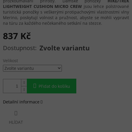
prozkoumávání přírody. Dámské ponožky
HIKE/TREK
LIGHTWEIGHT CUSHION MICRO CREW
jsou lehce polstrované
turistická ponožky s veškerými protipachovými vlastnostmi vlny
Merino, poskytují volnost a pružnost, abyste se mohli vypravit
na túru za každého nečekaného setkání na stezce.
837 Kč
Měrná cena:
Zvolte variantu
Velikost
Přidat do košíku
Detailní informace
HLÍDAT