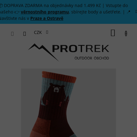
Přejít na obsah
📦 DOPRAVA ZDARMA na objednávky nad 1.499 Kč | Vstupte do
našeho 👉
věrnostního programu
, sbírejte body a ušetřete. | 📍
Navštivte nás v
Praze a Ostravě
NÁKUP
CZK