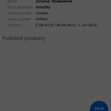
Barva
:
Červená
,
Vícebarevné
Druh produktu
:
Ponožky
Výška ponožky
:
Střední
#sizes_table#
:
hidden
Velikosti:
:
S (35-37,5) / M (38-40,5) / L (41-42,5)
600 Kč