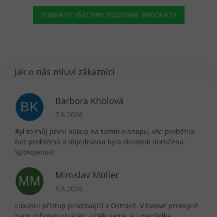
ZOBRAZIT VŠECHNY PODOBNÉ PRODUKTY
Barbora Kholová
BK
Hodnocení obchodu je 5 z 5 hvězdiček.
7.8.2026
Byl to můj první nákup na tomto e-shopu, vše proběhlo
bez problémů a objednávka byla obratem doručena.
Spokojenost.
Miroslav Müller
MM
Hodnocení obchodu je 5 z 5 hvězdiček.
5.8.2026
Luxusní přístup prodávající v Ostravě. V takové prodejně
jsem ochoten utrácet :-) Děkujeme já i manželka.