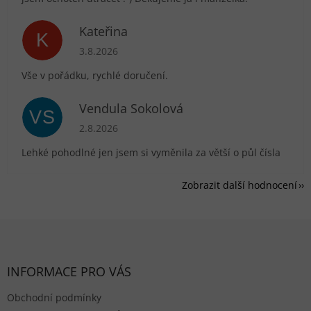
Kateřina
K
Hodnocení obchodu je 5 z 5 hvězdiček.
3.8.2026
Vše v pořádku, rychlé doručení.
Vendula Sokolová
VS
Hodnocení obchodu je 5 z 5 hvězdiček.
2.8.2026
Lehké pohodlné jen jsem si vyměnila za větší o půl čísla
Zobrazit další hodnocení
Zápatí
INFORMACE PRO VÁS
Obchodní podmínky