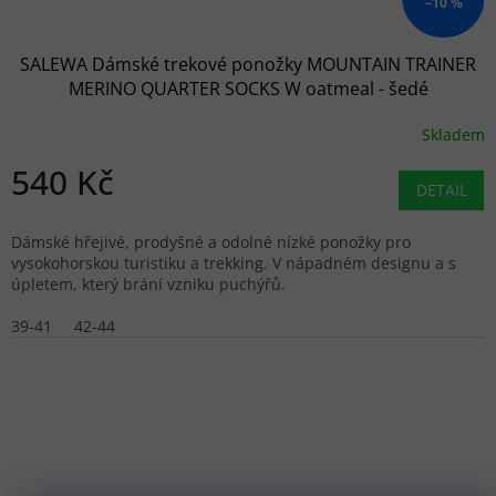
–10 %
SALEWA Dámské trekové ponožky MOUNTAIN TRAINER
MERINO QUARTER SOCKS W oatmeal - šedé
Skladem
540 Kč
DETAIL
Dámské hřejivé, prodyšné a odolné nízké ponožky pro
vysokohorskou turistiku a trekking. V nápadném designu a s
úpletem, který brání vzniku puchýřů.
39-41
42-44