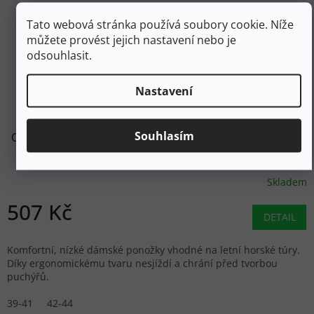
Tato webová stránka používá soubory cookie. Níže
můžete provést jejich nastavení nebo je
odsouhlasit.
Nastavení
599 Kč
–15 %
Souhlasím
ORTOVOX Dámské ponožky ALPINE LOW SOCKS aquatic
ice - modrožluté
Skladem
507 Kč
DETAIL
Komfortní, nízké dámské ponožky vhodné na letní horské túry.
Díky ergonomickému tvaru nesjíždí a chrání před tvorbou
puchýřů.
39-41
42-44