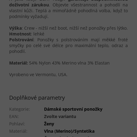
doživotní zárukou
. Objevte všestrannost a pohodlí na
vlastní kůži. Teplá a mimořádně pohodlná volba, když to
podmínky vyžadují.
Výška
: Crew - nižší než boot, nižší než ponožky přes lýtko.
Hmotnost
: lehké
Polstrování
: Ponožky s polstrováním mají měkké froté
smyčky po celé své délce pro maximální teplo, odraz a
pohodlí.
Materiál:
54% Nylon 43% Merino vlna 3% Elastan
Vyrobeno ve Vermontu, USA.
Doplňkové parametry
Kategorie
:
Dámské sportovní ponožky
EAN
:
Zvolte variantu
Pohlaví
:
Ženy
Materiál
:
Vlna (Merino)/Syntetika