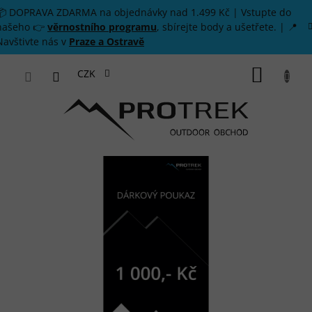
Přejít na obsah
📦 DOPRAVA ZDARMA na objednávky nad 1.499 Kč | Vstupte do
našeho 👉
věrnostního programu
, sbírejte body a ušetřete. | 📍
Navštivte nás v
Praze a Ostravě
NÁKUP
CZK