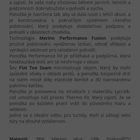
a zajistí, že vaše nohy zůstanou během jarních, letních a
podzimních dobrodružství v pohodlí a suchu.
Ponožka je navržena tak, aby se dala nosit s lehčí obuví, a
je konstruována s pokročilým systémem cíleného
polstrování, který poskytuje dodatečnou podporu a
pohodlí v oblastech chodidla.
Technologie
Merino Performance Fusion
poskytuje
pružné polstrování, vyváženou izolaci, odvod vlhkosti a
vynikající odolnost pro celodenní pohodlí.
Ponožka Performance Fit je přiléhavá a podpůrná, která
nesklouzává dolů ani se neshrnuje v obuvi.
Šev
Flat Toe Seam
minimalizuje objem, který by mohl
způsobit otlaky v oblasti prstů, a ponožka bezpečně drží
na svém místě díky elastické klenbě a 3D tvarovanému
patnímu kalíšku.
Ponožka je postavena na struktuře z materiálu Lycra®,
což umožňuje náš proces Thermo Fit, který zajistí, že se
ponožka po každém praní vrátí do původního tvaru a
velikosti.
Jedná se o ideální volbu pro turisty, kteří si užívají letní
túry na dlouhé vzdálenosti.
Materiál:
38% Merino vlna, 19% Endurofil™/