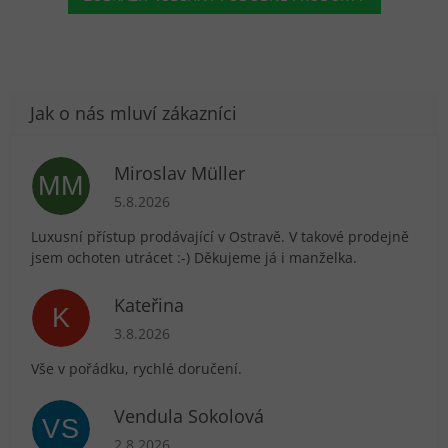
Miroslav Müller
MM
Hodnocení obchodu je 5 z 5 hvězdiček.
5.8.2026
Luxusní přístup prodávající v Ostravě. V takové prodejně
jsem ochoten utrácet :-) Děkujeme já i manželka.
Kateřina
K
Hodnocení obchodu je 5 z 5 hvězdiček.
3.8.2026
Vše v pořádku, rychlé doručení.
Vendula Sokolová
VS
Hodnocení obchodu je 5 z 5 hvězdiček.
2.8.2026