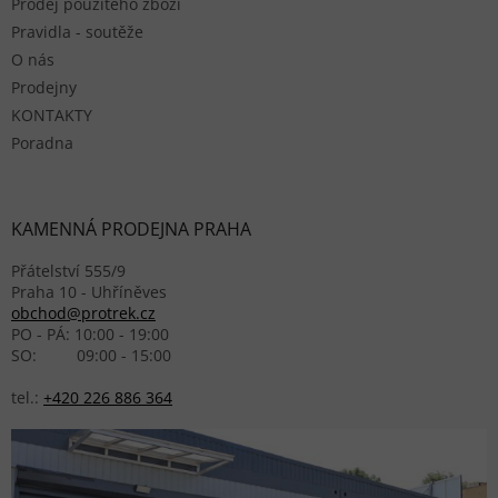
Prodej použitého zboží
Pravidla - soutěže
O nás
Prodejny
KONTAKTY
Poradna
KAMENNÁ PRODEJNA PRAHA
Přátelství 555/9
Praha 10 - Uhříněves
obchod@protrek.cz
PO - PÁ: 10:00 - 19:00
SO: 09:00 - 15:00
tel.:
+420 226 886 364