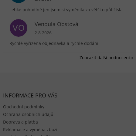
Lehké pohodlné jen jsem si vyměnila za větší o půl čísla
Vendula Obstová
VO
Hodnocení obchodu je 5 z 5 hvězdiček.
2.8.2026
Rychlé vyřízená objednávka a rychlé dodání.
Zobrazit další hodnocení
Zápatí
INFORMACE PRO VÁS
Obchodní podmínky
Ochrana osobních údajů
Doprava a platba
Reklamace a výměna zboží