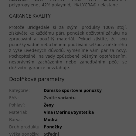
polypropylene , 42% polaymid, 1% LYCRA® / elastane
GARANCE KVALITY
Protože Bridgedale si za svými produkty 100% stojí,
získáváte ke každému páru ponožek doživotní záruku na
zpracování a použitý materiál. Pokud zjistíte, že jsou
ponožky vadné nebo během používání selžou z některého
z výše uvedených důvodů, vyměníme vám pár za nový.
Pochopitelně, na vady způsobené běžným opotřebením,
nesprávným zacházením nebo zanedbáním péče se
doživotní garance nevztahuje.
Doplňkové parametry
Kategorie
:
Dámské sportovní ponožky
EAN
:
Zvolte variantu
Pohlaví
:
Ženy
Materiál
:
Vlna (Merino)/Syntetika
Barva
:
Modrá
Druh produktu
:
Ponožky
Výška ponožky
:
Střední