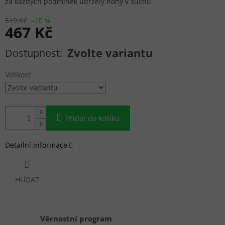
za každých podmínek udržely nohy v suchu.
519 Kč
–10 %
467 Kč
Měrná cena:
Zvolte variantu
Velikost
Přidat do košíku
Detailní informace
HLÍDAT
Věrnostní program