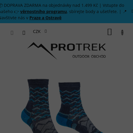
Přejít na obsah
📦 DOPRAVA ZDARMA na objednávky nad 1.499 Kč | Vstupte do
našeho 👉
věrnostního programu
, sbírejte body a ušetřete. | 📍
Navštivte nás v
Praze a Ostravě
NÁKUP
CZK