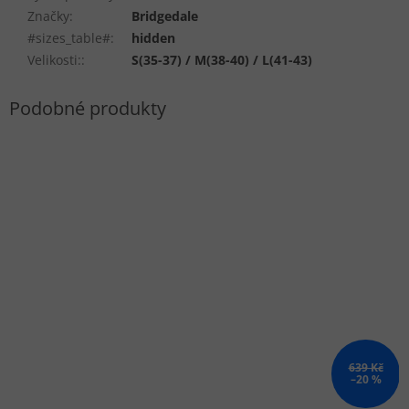
Značky
:
Bridgedale
#sizes_table#
:
hidden
Velikosti:
:
S(35-37) / M(38-40) / L(41-43)
639 Kč
–20 %