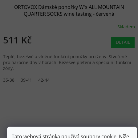
ORTOVOX Dámské ponožky W's ALL MOUNTAIN
QUARTER SOCKS wine tasting - červená
Skladem
511 Kč
DETAIL
Teplé, bezešvé a vlněné funkční ponožky pro ženy. Stvořené
pro náročné dny v horách. Bezešvé pletení a speciální funkční
zóny.
35-38
39-41
42-44
Tato webová stránka používá soubory cookie. Níže