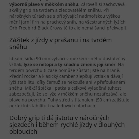
výborně plave v měkkém sněhu
. Zároveň si zachovává
skvělý grip na tvrdém a zledovatělém sněhu. Při
náročných túrách se s přibývající nadmořskou výškou
mění jarní firn na prachový sníh, na všestranných lyžích
Orb Freebird Black Crows tě to ale nemá šanci překvapit.
Zážitek z jízdy v prašanu i na tvrdém
sněhu
Ideální šířka 90 mm vytváří v měkkém sněhu dostatečný
vztlak,
lyže se netopí a ty snadno změníš její směr
. Na
tvrdém povrchu ti zase pomůže zůstat jistě na hraně.
Přední rocker a klasický camber zlepšují vztlak a dávají
lyži stabilitu, díky čemuž se nekouše ani v přefoukaném
sněhu. Měkčí špička i patka a celkově vyladěná tuhost
zabezpečují, že se lyže v měkkém sněhu nezařezává, ale
plave na povrchu. Tuhý střed s titanalem (50 cm) zajišťuje
perfektní stabilitu i na ledových plochách.
Dobrý grip ti dá jistotu v náročných
sjezdech i během rychlé jízdy v dlouhých
obloucích