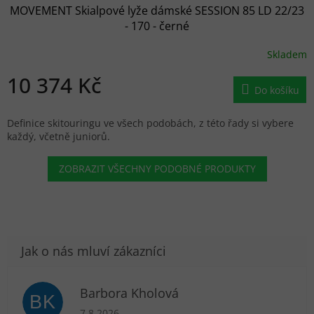
MOVEMENT Skialpové lyže dámské SESSION 85 LD 22/23
- 170 - černé
Skladem
10 374 Kč
Do košíku
Definice skitouringu ve všech podobách, z této řady si vybere
každý, včetně juniorů.
ZOBRAZIT VŠECHNY PODOBNÉ PRODUKTY
Barbora Kholová
BK
Hodnocení obchodu je 5 z 5 hvězdiček.
7.8.2026