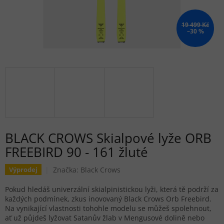
19 499 Kč
–30 %
BLACK CROWS Skialpové lyže ORB
FREEBIRD 90 - 161 žluté
Značka:
Black Crows
Výprodej
Pokud hledáš univerzální skialpinistickou lyži, která tě podrží za
každých podmínek, zkus inovovaný Black Crows Orb Freebird.
Na vynikající vlastnosti tohohle modelu se můžeš spolehnout,
ať už půjdeš lyžovat Satanův žlab v Mengusové dolině nebo