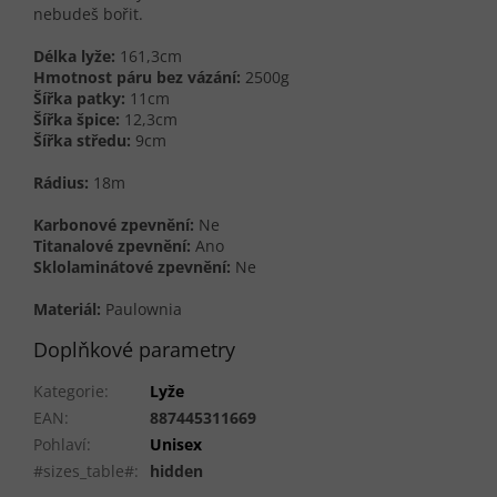
nebudeš bořit.
Délka lyže:
161,3cm
Hmotnost páru bez vázání:
2500g
Šířka patky:
11cm
Šířka špice:
12,3cm
Šířka středu:
9cm
Rádius:
18m
Karbonové zpevnění:
Ne
Titanalové zpevnění:
Ano
Sklolaminátové zpevnění:
Ne
Materiál:
Paulownia
Doplňkové parametry
Kategorie
:
Lyže
EAN
:
887445311669
Pohlaví
:
Unisex
#sizes_table#
:
hidden