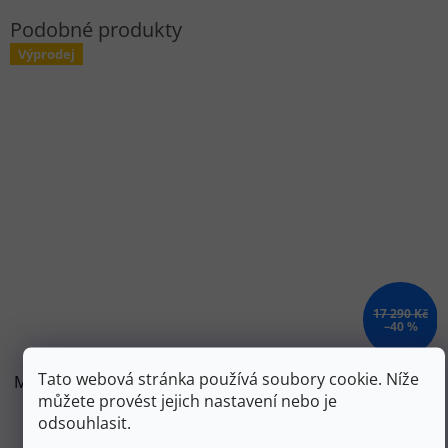
Výprodej
17 290 Kč
–40 %
Tato webová stránka používá soubory cookie. Níže
MOVEMENT Skialpové lyže dámské SESSION 85 LD 22/23
můžete provést jejich nastavení nebo je
- 162 - černé
odsouhlasit.
Skladem