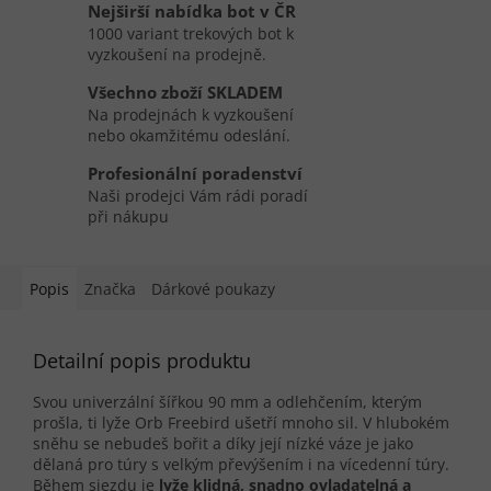
Nejširší nabídka bot v ČR
1000 variant trekových bot k
vyzkoušení na prodejně.
Všechno zboží SKLADEM
Na prodejnách k vyzkoušení
nebo okamžitému odeslání.
Profesionální poradenství
Naši prodejci Vám rádi poradí
při nákupu
Popis
Značka
Dárkové poukazy
Detailní popis produktu
Svou univerzální šířkou 90 mm a odlehčením, kterým
prošla, ti lyže Orb Freebird ušetří mnoho sil. V hlubokém
sněhu se nebudeš bořit a díky její nízké váze je jako
dělaná pro túry s velkým převýšením i na vícedenní túry.
Během sjezdu je
lyže klidná, snadno ovladatelná a