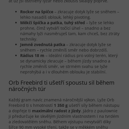
ať už jsi ostřílený lyžař nebo zkoušíš skialpy poprvé.
Rocker na špičce
– zkracuje dotyk lyže se sněhem –
lehko nasadíš oblouk, lehký pivoting.
Měkčí špička a patka, tuhý střed
– lyže se lehko
prohne, čímž vytváří točící úhel – snadno a bez
námahy lyži nasměruješ tam, kam chceš, bez ztráty
techniky.
Jemně zvednutá patka
– zkracuje dotyk lyže se
sněhem – rychle změníš směr nebo dobrzdíš.
Rádius 18 m
– ideální rádius pro volný terén, který
se dynamicky zkracuje – během jízdy snadno a
rychle změníš směr, ve strmém svahu se lyže
neprohýbá a i v dlouhém oblouku je stabilní.
Orb Freebird ti ušetří spoustu sil během
náročných túr
Každý gram navíc znamená náročnější výkon. Lyže Orb
Freebird ti s hmotností
1 350 g
ušetří síly během nástupu
a dopřeje ti
maximální radost z jízdy
. Jádro z paulownie
ji předurčuje ke skvělým jízdním vlastnostem i na tvrdém
a zledovatělém sněhu. Během výstupu nevytváří díky
šířce 90 mm vysoké tření, takže se v měkkém sněhu