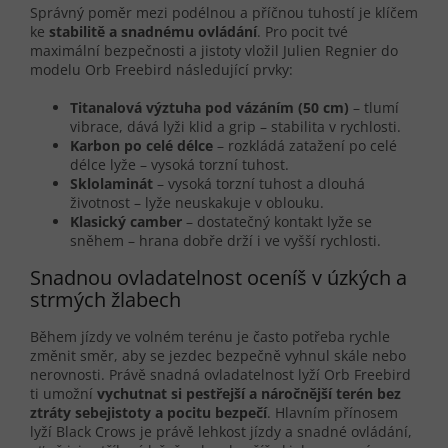
Správný poměr mezi podélnou a příčnou tuhostí je klíčem
ke
stabilitě a snadnému ovládání
. Pro pocit tvé
maximální bezpečnosti a jistoty vložil Julien Regnier do
modelu Orb Freebird následující prvky:
Titanalová výztuha pod vázáním
(50 cm)
– tlumí
vibrace, dává lyži klid a grip – stabilita v rychlosti.
Karbon po celé délce
– rozkládá zatažení po celé
délce lyže – vysoká torzní tuhost.
Sklolaminát
– vysoká torzní tuhost a dlouhá
životnost – lyže neuskakuje v oblouku.
Klasický camber
– dostatečný kontakt lyže se
sněhem – hrana dobře drží i ve vyšší rychlosti.
Snadnou ovladatelnost oceníš v úzkých a
strmých žlabech
Během jízdy ve volném terénu je často potřeba rychle
změnit směr, aby se jezdec bezpečně vyhnul skále nebo
nerovnosti. Právě snadná ovladatelnost lyží Orb Freebird
ti umožní
vychutnat si pestřejší a náročnější terén bez
ztráty sebejistoty a pocitu bezpečí
. Hlavním přínosem
lyží Black Crows je právě lehkost jízdy a snadné ovládání,