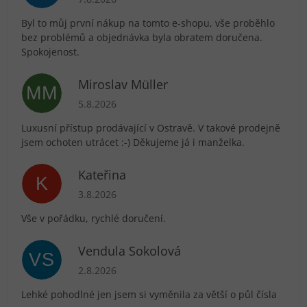
Byl to můj první nákup na tomto e-shopu, vše proběhlo
bez problémů a objednávka byla obratem doručena.
Spokojenost.
Miroslav Müller
MM
Hodnocení obchodu je 5 z 5 hvězdiček.
5.8.2026
Luxusní přístup prodávající v Ostravě. V takové prodejně
jsem ochoten utrácet :-) Děkujeme já i manželka.
Kateřina
K
Hodnocení obchodu je 5 z 5 hvězdiček.
3.8.2026
Vše v pořádku, rychlé doručení.
Vendula Sokolová
VS
Hodnocení obchodu je 5 z 5 hvězdiček.
2.8.2026
Lehké pohodlné jen jsem si vyměnila za větší o půl čísla