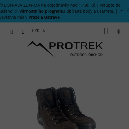
Přejít na obsah
📦 DOPRAVA ZDARMA na objednávky nad 1.499 Kč | Vstupte do
našeho 👉
věrnostního programu
, sbírejte body a ušetřete. | 📍
Navštivte nás v
Praze a Ostravě
NÁKUP
CZK