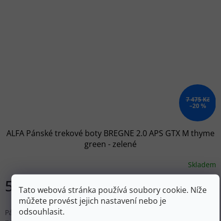
7 475 Kč
–20 %
ALFA Pánské trekové boty BREGNE 2.0 APS GTX M thyme
green - zelené
Skladem
5 980 Kč
Tato webová stránka používá soubory cookie. Níže
DETAIL
můžete provést jejich nastavení nebo je
odsouhlasit.
Pánské trekové boty s membránou GORE-TEX a inovativním