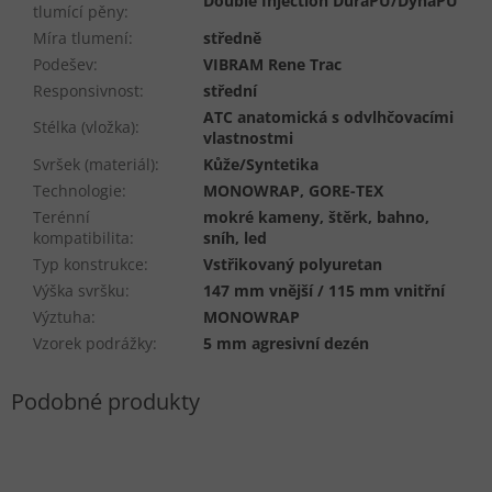
Double Injection DuraPU/DynaPU
tlumící pěny
:
Míra tlumení
:
středně
Podešev
:
VIBRAM Rene Trac
Responsivnost
:
střední
ATC anatomická s odvlhčovacími
Stélka (vložka)
:
vlastnostmi
Svršek (materiál)
:
Kůže/Syntetika
Technologie
:
MONOWRAP, GORE-TEX
Terénní
mokré kameny, štěrk, bahno,
kompatibilita
:
sníh, led
Typ konstrukce
:
Vstřikovaný polyuretan
Výška svršku
:
147 mm vnější / 115 mm vnitřní
Výztuha
:
MONOWRAP
Vzorek podrážky
:
5 mm agresivní dezén