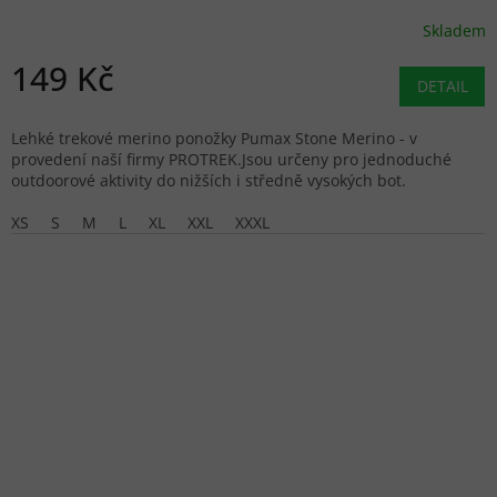
Skladem
149 Kč
DETAIL
Lehké trekové merino ponožky Pumax Stone Merino - v
provedení naší firmy PROTREK.Jsou určeny pro jednoduché
outdoorové aktivity do nižších i středně vysokých bot.
XS
S
M
L
XL
XXL
XXXL