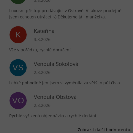
5.8.2026
Luxusní přístup prodávající v Ostravě. V takové prodejně
jsem ochoten utrácet :-) Děkujeme já i manželka.
Kateřina
K
Hodnocení obchodu je 5 z 5 hvězdiček.
3.8.2026
Vše v pořádku, rychlé doručení.
Vendula Sokolová
VS
Hodnocení obchodu je 5 z 5 hvězdiček.
2.8.2026
Lehké pohodlné jen jsem si vyměnila za větší o půl čísla
Vendula Obstová
VO
Hodnocení obchodu je 5 z 5 hvězdiček.
2.8.2026
Rychlé vyřízená objednávka a rychlé dodání.
Zobrazit další hodnocení