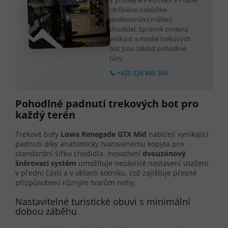
Uhříněvsi nabízíme
profesionální měření
chodidel. Správně zvolená
velikost a model trekových
bot jsou základ pohodlné
túry.
📞 +420 226 886 364
Pohodlné padnutí trekových bot pro
každý terén
Trekové boty
Lowa Renegade GTX Mid
nabízejí vynikající
padnutí díky anatomicky tvarovanému kopyta pro
standardní šířku chodidla. Inovativní
dvouzónový
šněrovací systém
umožňuje nezávislé nastavení utažení
v přední části a v oblasti kotníku, což zajišťuje přesné
přizpůsobení různým tvarům nohy.
Nastavitelné turistické obuvi s minimální
dobou záběhu