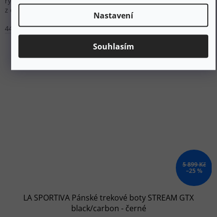
rychlošněrovacím systémem pro lehkou turistiku. Svršek
z odolné syntetiky s Dyneema® vlákny.
Nastavení
44
46
Souhlasím
5 899 Kč
–25 %
LA SPORTIVA Pánské trekové boty STREAM GTX
black/carbon - černé