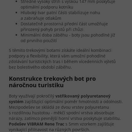
Středně vysoký střih s výškou 147 mm poskytuje
optimální podporu kotníku
Hluboký tvar patní části stabilizuje nohu
a zabraňuje otlakům
Dostatečně prostorná přední část umožňuje
přirozený pohyb prstů při chůzi
Minimální doba záběhu - boty jsou pohodlné již
od prvního použití
S těmito trekovými botami získáte ideální kombinaci
podpory a flexibility, která vám umožní pohodlné
zdolávání turistických tras i během vícedenních výletů
bez bolestivého období záběhu.
Konstrukce trekových bot pro
náročnou turistiku
Boty využívají pokročilý
vstřikovaný polyuretanový
systém
zajišťující optimální poměr hmotnosti a odolnosti.
Mezipodešev se skládá ze dvou vrstev polyuretanu
s rozdílnou hustotou - měkčí spodní vrstva absorbuje
nárazy, zatímco pevnější horní vrstva poskytuje stabilitu.
Podešev VIBRAM Rene Trac
s 5mm vzorkem zajišťuje
vynikající přilnavost na různých površích.