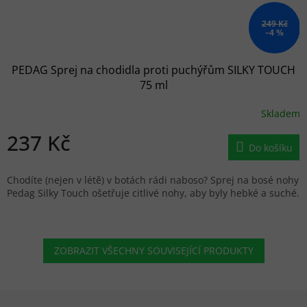
249 Kč
–4 %
PEDAG Sprej na chodidla proti puchýřům SILKY TOUCH
75 ml
Skladem
237 Kč
Do košíku
Chodíte (nejen v létě) v botách rádi naboso? Sprej na bosé nohy
Pedag Silky Touch ošetřuje citlivé nohy, aby byly hebké a suché.
ZOBRAZIT VŠECHNY SOUVISEJÍCÍ PRODUKTY
Zápatí