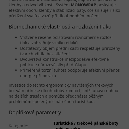
klenby a odvod vlhkosti. Systém
MONOWRAP
poskytuje
efektivní oporu klenby a stabilizaci paty, což snižuje riziko
přetížení svalů a vazů při dlouhodobém nošení.
Biomechanické vlastnosti a rozložení tlaku
Vrstveně řešené polstrování rovnoměrně rozloží
tlak a zabraňuje vzniku otlaků
Dostatečný objem přední části respektuje přirozený
tvar chodidla bez stlačení
Dvouvrstvá konstrukce mezipodešve efektivně
pohlcuje nárazové síly při došlapu
Přiměřená torzní tuhost podporuje efektivní přenos
energie při odrazu
Investice do těchto ergonomicky navržených trekových
bot vám přinese dlouhodobý komfort, sníží únavu nohou
na delších trasách a pomůže předcházet běžným
problémům spojeným s náročnou turistikou.
Doplňkové parametry
Turistické / trekové pánské boty
Kategorie
:
- mid, vysoké