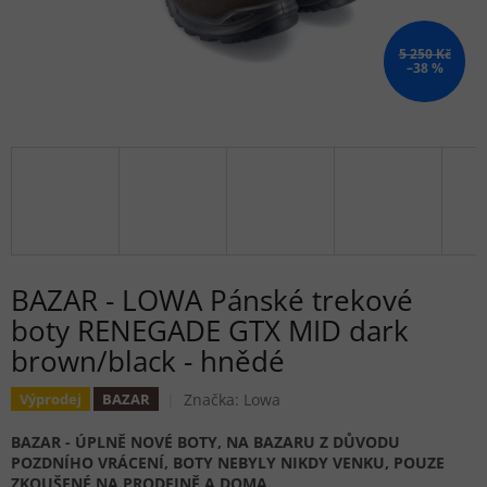
5 250 Kč
–38 %
BAZAR - LOWA Pánské trekové
boty RENEGADE GTX MID dark
brown/black - hnědé
Značka:
Lowa
Výprodej
BAZAR
BAZAR - ÚPLNĚ NOVÉ BOTY, NA BAZARU Z DŮVODU
POZDNÍHO VRÁCENÍ, BOTY NEBYLY NIKDY VENKU, POUZE
ZKOUŠENÉ NA PRODEJNĚ A DOMA.