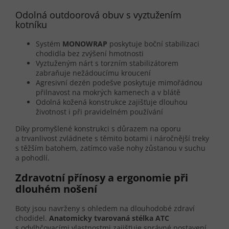
Odolná outdoorová obuv s vyztužením
kotníku
Systém
MONOWRAP
poskytuje boční stabilizaci
chodidla bez zvýšení hmotnosti
Vyztuženým nárt s torzním stabilizátorem
zabraňuje nežádoucímu kroucení
Agresivní dezén podešve poskytuje mimořádnou
přilnavost na mokrých kamenech a v blátě
Odolná kožená konstrukce zajišťuje dlouhou
životnost i při pravidelném používání
Díky promyšlené konstrukci s důrazem na oporu
a trvanlivost zvládnete s těmito botami i náročnější treky
s těžším batohem, zatímco vaše nohy zůstanou v suchu
a pohodlí.
Zdravotní přínosy a ergonomie při
dlouhém nošení
Boty jsou navrženy s ohledem na dlouhodobé zdraví
chodidel.
Anatomicky tvarovaná stélka ATC
s odvlhčovacími vlastnostmi zajišťuje správné postavení