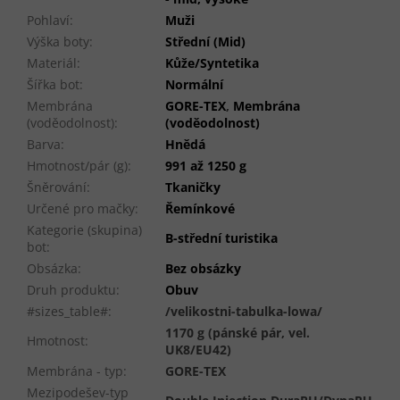
Pohlaví
:
Muži
Výška boty
:
Střední (Mid)
Materiál
:
Kůže/Syntetika
Šířka bot
:
Normální
Membrána
GORE-TEX
,
Membrána
(voděodolnost)
:
(voděodolnost)
Barva
:
Hnědá
Hmotnost/pár (g)
:
991 až 1250 g
Šněrování
:
Tkaničky
Určené pro mačky
:
Řemínkové
Kategorie (skupina)
B-střední turistika
bot
:
Obsázka
:
Bez obsázky
Druh produktu
:
Obuv
#sizes_table#
:
/velikostni-tabulka-lowa/
1170 g (pánské pár, vel.
Hmotnost
:
UK8/EU42)
Membrána - typ
:
GORE-TEX
Mezipodešev-typ