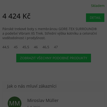
Skladem
4 424 Kč
DETAIL
Pánské trekové boty s membránou GORE-TEX SURROUND®
a podešví Vibram XS Trek. Střední výška kotníku a celoroční
voděodolnost i prodyšnost.
44,5
45
45,5
46
46,5
47
ZOBRAZIT VŠECHNY PODOBNÉ PRODUKTY
Miroslav Müller
MM
Hodnocení obchodu je 5 z 5 hvězdiček.