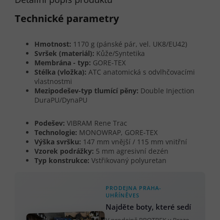
Technické parametry
Hmotnost:
1170 g (pánské pár, vel. UK8/EU42)
Svršek (materiál):
Kůže/Syntetika
Membrána - typ:
GORE-TEX
Stélka (vložka):
ATC anatomická s odvlhčovacími
vlastnostmi
Mezipodešev-typ tlumící pěny:
Double Injection
DuraPU/DynaPU
Podešev:
VIBRAM Rene Trac
Technologie:
MONOWRAP, GORE-TEX
Výška svršku:
147 mm vnější / 115 mm vnitřní
Vzorek podrážky:
5 mm agresivní dezén
Typ konstrukce:
Vstřikovaný polyuretan
PRODEJNA PRAHA-
UHŘÍNĚVES
Najděte boty, které sedí
V prodejně PROTREK v Praze-