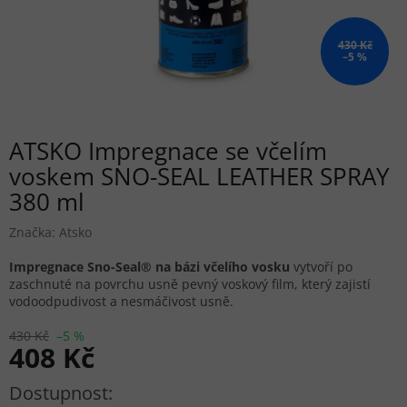
430 Kč
–5 %
ATSKO Impregnace se včelím
voskem SNO-SEAL LEATHER SPRAY
380 ml
Značka:
Atsko
Impregnace Sno-Seal® na bázi včelího vosku
vytvoří po
zaschnuté na povrchu usně pevný voskový film, který zajistí
vodoodpudivost a nesmáčivost usně.
430 Kč
–5 %
408 Kč
Měrná cena: