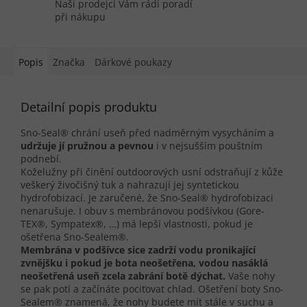
Naši prodejci Vám rádi poradí
při nákupu
Popis
Značka
Dárkové poukazy
Detailní popis produktu
Sno-Seal® chrání useň před nadměrným vysycháním a
udržuje jí pružnou a pevnou
i v nejsušším pouštním
podnebí.
Koželužny při činění outdoorových usní odstraňují z kůže
veškerý živočišný tuk a nahrazují jej syntetickou
hydrofobizací. Je zaručené, že Sno-Seal® hydrofobizaci
nenarušuje. I obuv s membránovou podšívkou (Gore-
TEX®, Sympatex®, …) má lepší vlastnosti, pokud je
ošetřena Sno-Sealem®.
Membrána v podšívce sice zadrží vodu pronikající
zvnějšku i pokud je bota neošetřena, vodou nasáklá
neošetřená useň zcela zabrání botě dýchat.
Vaše nohy
se pak potí a začínáte pociťovat chlad. Ošetření boty Sno-
Sealem® znamená, že nohy budete mít stále v suchu a