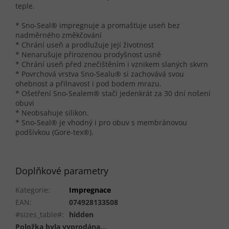
teple.
* Sno-Seal® impregnuje a promašťuje useň bez
nadměrného změkčování
* Chrání useň a prodlužuje její životnost
* Nenarušuje přirozenou prodyšnost usně
* Chrání useň před znečištěním i vznikem slaných skvrn
* Povrchová vrstva Sno-Sealu® si zachovává svou
ohebnost a přilnavost i pod bodem mrazu.
* Ošetření Sno-Sealem® stačí jedenkrát za 30 dní nošení
obuvi
* Neobsahuje silikon.
* Sno-Seal® je vhodný i pro obuv s membránovou
podšívkou (Gore-tex®).
Doplňkové parametry
Kategorie
:
Impregnace
EAN
:
074928133508
#sizes_table#
:
hidden
Položka byla vyprodána…