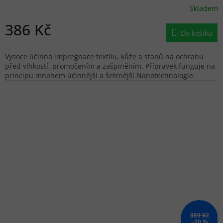
Skladem
386 Kč
Do košíku
Vysoce účinná impregnace textilu, kůže a stanů na ochranu
před vlhkostí, promočením a zašpiněním. Přípravek funguje na
principu mnohem účinnější a šetrnější Nanotechnologie.
359 Kč
–10 %