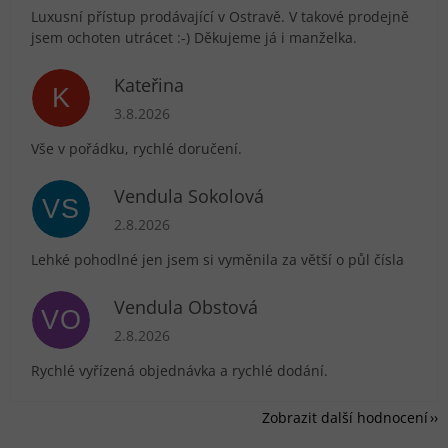
Luxusní přístup prodávající v Ostravě. V takové prodejně
jsem ochoten utrácet :-) Děkujeme já i manželka.
Kateřina
K
Hodnocení obchodu je 5 z 5 hvězdiček.
3.8.2026
Vše v pořádku, rychlé doručení.
Vendula Sokolová
VS
Hodnocení obchodu je 5 z 5 hvězdiček.
2.8.2026
Lehké pohodlné jen jsem si vyměnila za větší o půl čísla
Vendula Obstová
VO
Hodnocení obchodu je 5 z 5 hvězdiček.
2.8.2026
Rychlé vyřízená objednávka a rychlé dodání.
Zobrazit další hodnocení