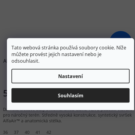
6 299 Kč
–15 %
Tato webová stránka používá soubory cookie. Níže
můžete provést jejich nastavení nebo je
odsouhlasit.
ALFA Dámské trekové boty DRIV ADVANCE GTX port red -
červené
Nastavení
Skladem
5 354 Kč
Souhlasím
DETAIL
Dámské trekové boty s membránou GORE-TEX a podešví Vibram
pro náročný terén. Středně vysoká konstrukce, syntetický svršek
AlfaAir™ a anatomická stélka.
36
37
40
41
42