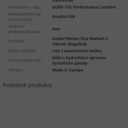
UK5/EU38)
Membrána - typ
:
GORE-TEX Performance Comfort
Mezipodešev-typ
Dvojitá EVA
tlumící pěny
:
Možnost
Ano
přepodrážkování
:
Asolo/Vibram Duo Radiant s
Podešev
:
Vibram MegaGrip
Stélka (vložka)
:
Lite 2 anatomická vložka
Kůže s hydrofobní úpravou,
Svršek (materiál)
:
Syntetické panely
Výroba
:
Made in Europe