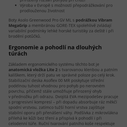
Výroba v Evropě s možností přepodrážkování pro
prodlouženou životnost
Boty Asolo Greenwood Pro GV ML s
podrážkou Vibram
MegaGrip
a membránou GORE-TEX spolehlivě zvládají
variabilní podmínky lehké horské turistiky za deště i při
brodění potůčků.
Ergonomie a pohodlí na dlouhých
túrách
Základem ergonomického systému těchto bot je
anatomická vložka Lite 2
s tvarovanou klenbou a patním
kalíškem, který drží patu ve správné poloze po celý krok.
Stabilizační deska Asoflex 00 MR poskytuje střední
podélnou tuhost vhodnou pro pohyb po nerovném
povrchu, přičemž stále umožňuje přirozený ohyb
v přednožku při odrazu. Dvojitá EVA mezipodešev pracuje
s progresivní kompresí – při dopadu absorbuje ráz měkčí
spodní vrstvou, zatímco tužší horní vrstva zajišťuje
stabilní oporu při přenášení váhy. Podšívka z mikrovlákna
přilehá ke kůži bez tření a přispívá k pohodlí i při
celodenní túře. Ruční tvarování patního koše respektuje