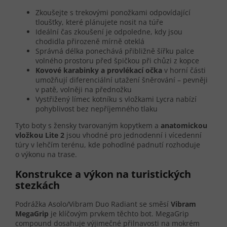
Zkoušejte s trekovými ponožkami odpovídající
tloušťky, které plánujete nosit na túře
Ideální čas zkoušení je odpoledne, kdy jsou
chodidla přirozeně mírně oteklá
Správná délka ponechává přibližně šířku palce
volného prostoru před špičkou při chůzi z kopce
Kovové karabinky a provlékací očka
v horní části
umožňují diferenciální utažení šněrování – pevněji
v patě, volněji na přednožku
Vystřižený límec kotníku s vložkami Lycra nabízí
pohyblivost bez nepříjemného tlaku
Tyto boty s žensky tvarovaným kopytkem a
anatomickou
vložkou Lite 2
jsou vhodné pro jednodenní i vícedenní
túry v lehčím terénu, kde pohodlné padnutí rozhoduje
o výkonu na trase.
Konstrukce a výkon na turistických
stezkách
Podrážka Asolo/Vibram Duo Radiant se směsí
Vibram
MegaGrip
je klíčovým prvkem těchto bot. MegaGrip
compound dosahuje výjimečné přilnavosti na mokrém