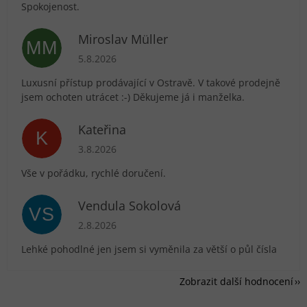
Spokojenost.
Miroslav Müller
MM
Hodnocení obchodu je 5 z 5 hvězdiček.
5.8.2026
Luxusní přístup prodávající v Ostravě. V takové prodejně
jsem ochoten utrácet :-) Děkujeme já i manželka.
Kateřina
K
Hodnocení obchodu je 5 z 5 hvězdiček.
3.8.2026
Vše v pořádku, rychlé doručení.
Vendula Sokolová
VS
Hodnocení obchodu je 5 z 5 hvězdiček.
2.8.2026
Lehké pohodlné jen jsem si vyměnila za větší o půl čísla
Zobrazit další hodnocení