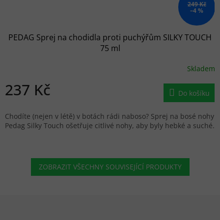
249 Kč
–4 %
PEDAG Sprej na chodidla proti puchýřům SILKY TOUCH
75 ml
Skladem
237 Kč
Do košíku
Chodíte (nejen v létě) v botách rádi naboso? Sprej na bosé nohy
Pedag Silky Touch ošetřuje citlivé nohy, aby byly hebké a suché.
ZOBRAZIT VŠECHNY SOUVISEJÍCÍ PRODUKTY
Zápatí