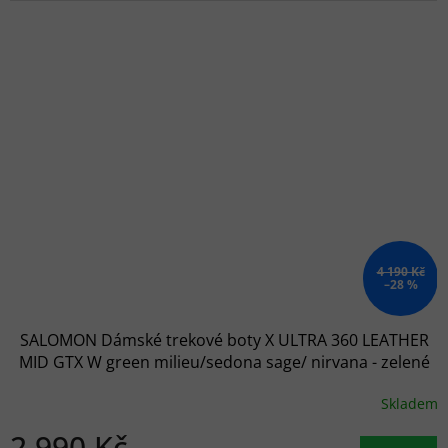
4 190 Kč
–28 %
SALOMON Dámské trekové boty X ULTRA 360 LEATHER
MID GTX W green milieu/sedona sage/ nirvana - zelené
Skladem
2 990 Kč