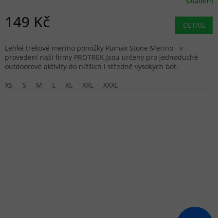
Skladem
149 Kč
DETAIL
Lehké trekové merino ponožky Pumax Stone Merino - v
provedení naší firmy PROTREK.Jsou určeny pro jednoduché
outdoorové aktivity do nižších i středně vysokých bot.
XS
S
M
L
XL
XXL
XXXL