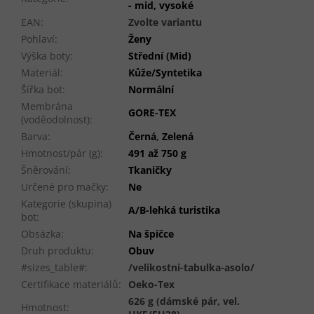
- mid, vysoké
EAN
:
Zvolte variantu
Pohlaví
:
Ženy
Výška boty
:
Střední (Mid)
Materiál
:
Kůže/Syntetika
Šířka bot
:
Normální
Membrána
GORE-TEX
(voděodolnost)
:
Barva
:
Černá
,
Zelená
Hmotnost/pár (g)
:
491 až 750 g
Šněrování
:
Tkaničky
Určené pro mačky
:
Ne
Kategorie (skupina)
A/B-lehká turistika
bot
:
Obsázka
:
Na špičce
Druh produktu
:
Obuv
#sizes_table#
:
/velikostni-tabulka-asolo/
Certifikace materiálů
:
Oeko-Tex
626 g (dámské pár, vel.
Hmotnost
: