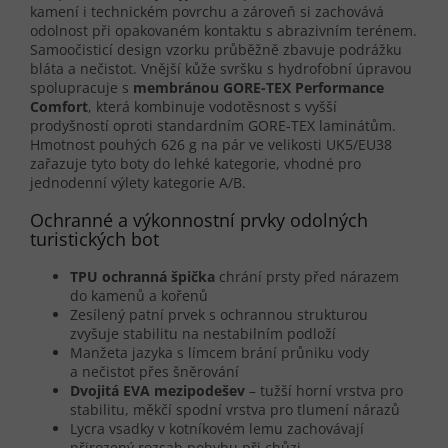
kamení i technickém povrchu a zároveň si zachovává
odolnost při opakovaném kontaktu s abrazivním terénem.
Samoočisticí design vzorku průběžně zbavuje podrážku
bláta a nečistot. Vnější kůže svršku s hydrofobní úpravou
spolupracuje s
membránou GORE-TEX Performance
Comfort
, která kombinuje vodotěsnost s vyšší
prodyšností oproti standardním GORE-TEX laminátům.
Hmotnost pouhých 626 g na pár ve velikosti UK5/EU38
zařazuje tyto boty do lehké kategorie, vhodné pro
jednodenní výlety kategorie A/B.
Ochranné a výkonnostní prvky odolných
turistických bot
TPU ochranná špička
chrání prsty před nárazem
do kamenů a kořenů
Zesílený patní prvek s ochrannou strukturou
zvyšuje stabilitu na nestabilním podloží
Manžeta jazyka s límcem brání průniku vody
a nečistot přes šněrování
Dvojitá EVA mezipodešev
– tužší horní vrstva pro
stabilitu, měkčí spodní vrstva pro tlumení nárazů
Lycra vsadky v kotníkovém lemu zachovávají
přirozený rozsah pohybu při chůzi