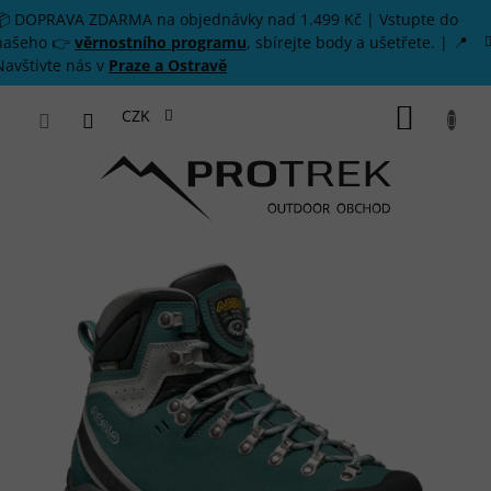
Přejít na obsah
📦 DOPRAVA ZDARMA na objednávky nad 1.499 Kč | Vstupte do
našeho 👉
věrnostního programu
, sbírejte body a ušetřete. | 📍
Navštivte nás v
Praze a Ostravě
NÁKUP
CZK