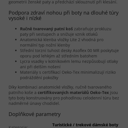
geometrii ženské paty a předchází sklouznutí při klesání.
Podpora zdraví nohou při boty na dlouhé túry
vysoké i nízké
Ručně tvarovaný patní koš
zabraňuje prokluzu
paty při sestupech a snižuje vznik otlaků
Anatomická klenba vložky Lite 2 vhodná pro
normální typ nožní klenby
Střední torzní tuhost desky Asoflex 00 MR poskytuje
oporu pod lehkým až středním batohem
Lycra vsadky v kotníkovém lemu nezpůsobují otlaky
ani při delším nošení
Materiály s certifikací Oeko-Tex minimalizují riziko
podráždění pokožky
Díky kombinaci anatomické vložky, ručně tvarovaného
patního koše a
certifikovaných materiálů Oeko-Tex
jsou
tyto boty konstruovány pro pohodlnou celodenní túru bez
nadměrné únavy chodidel.
Doplňkové parametry
Turistické / trekové dámské boty
Kategorie
: