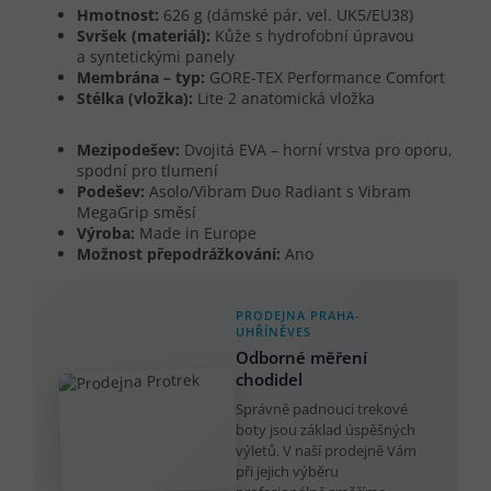
Hmotnost:
626 g (dámské pár, vel. UK5/EU38)
Svršek (materiál):
Kůže s hydrofobní úpravou
a syntetickými panely
Membrána – typ:
GORE-TEX Performance Comfort
Stélka (vložka):
Lite 2 anatomická vložka
Mezipodešev:
Dvojitá EVA – horní vrstva pro oporu,
spodní pro tlumení
Podešev:
Asolo/Vibram Duo Radiant s Vibram
MegaGrip směsí
Výroba:
Made in Europe
Možnost přepodrážkování:
Ano
PRODEJNA PRAHA-
UHŘÍNĚVES
Odborné měření
chodidel
Správně padnoucí trekové
boty jsou základ úspěšných
výletů. V naší prodejně Vám
při jejich výběru