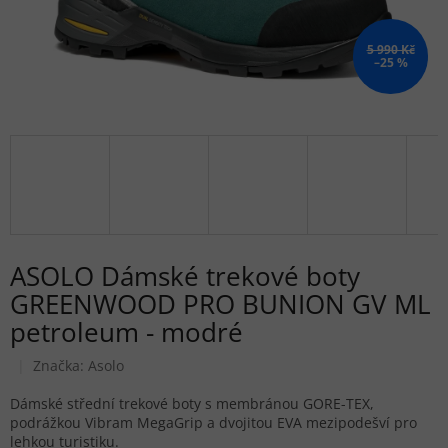
5 990 Kč
–25 %
ASOLO Dámské trekové boty
GREENWOOD PRO BUNION GV ML
petroleum - modré
Značka:
Asolo
Dámské střední trekové boty s membránou GORE-TEX,
podrážkou Vibram MegaGrip a dvojitou EVA mezipodešví pro
lehkou turistiku.