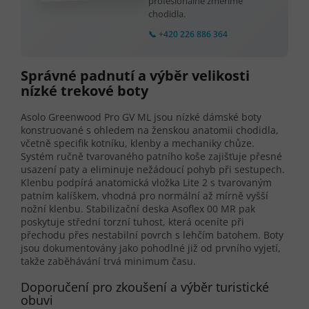
profesionálně změříme
chodidla.
📞 +420 226 886 364
Správné padnutí a výběr velikosti
nízké trekové boty
Asolo Greenwood Pro GV ML jsou nízké dámské boty
konstruované s ohledem na ženskou anatomii chodidla,
včetně specifik kotníku, klenby a mechaniky chůze.
Systém ručně tvarovaného patního koše zajišťuje přesné
usazení paty a eliminuje nežádoucí pohyb při sestupech.
Klenbu podpírá anatomická vložka Lite 2 s tvarovaným
patním kalíškem, vhodná pro normální až mírně vyšší
nožní klenbu. Stabilizační deska Asoflex 00 MR pak
poskytuje střední torzní tuhost, která oceníte při
přechodu přes nestabilní povrch s lehčím batohem. Boty
jsou dokumentovány jako pohodlné již od prvního vyjetí,
takže zaběhávání trvá minimum času.
Doporučení pro zkoušení a výběr turistické
obuvi