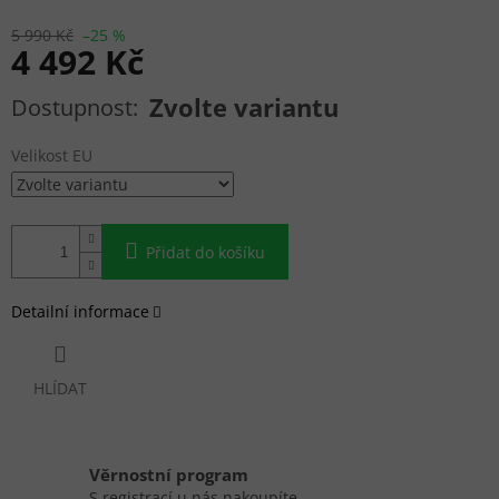
5 990 Kč
–25 %
4 492 Kč
Měrná cena:
Zvolte variantu
Velikost EU
Přidat do košíku
Detailní informace
HLÍDAT
Věrnostní program
S registrací u nás nakoupíte