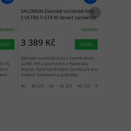
Další produkt
SALOMON Dámské turistické boty
X ULTRA 5 GTX W desert tan/white
pepper/green milieu -
Skladem
Skladem
béžovohnědé
3 389 Kč
ETAIL
DETAIL
Dámské turistické boty s membránou
 Fit,
GORE-TEX a povrchem z materiálu
teru
Matryx. Rychlošněrování QuickLace pro
ónní
snadné nastavení a podrážka
Contagrip.
40
40 2/3
42
42 2/3
43 1/3
44