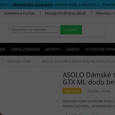
šeho 👉
věrnostního programu
, sbírejte body a ušetřete. | 📍Navšt
DOPRAVA A PLATBA
PRODEJ POUŽITÉHO ZBOŽÍ
PRAVIDLA -
HLEDAT
ENÍ
ZIMNÍ VYBAVENÍ
AKTIVITY
ZNAČKY
OUTDOOR VÝPR
Dámské nízké
ASOLO Dámské trekové boty ACADIA LTH G
ASOLO Dámské t
GTX ML dodo bei
Značka:
Asolo
Výprodej
Dámské nízké turistické bot
lehkou turistiku. Anatomická s