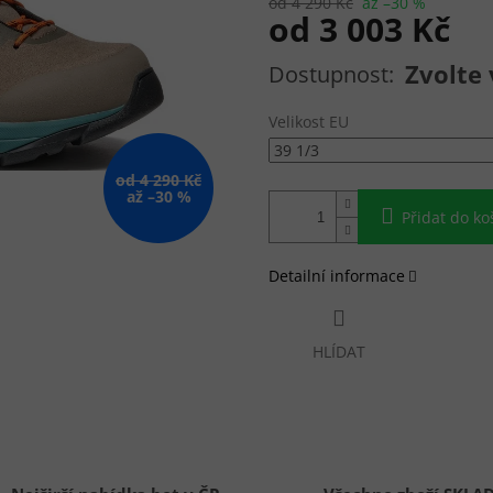
od 4 290 Kč
až –30 %
od
3 003 Kč
Měrná cena:
Zvolte 
Velikost EU
od 4 290 Kč
až –30 %
Přidat do ko
Detailní informace
HLÍDAT