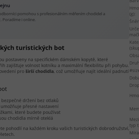
Barv
dejnu
Hmo
(g)
:
 odborníci pomohou s profesionálním měřením chodidel a
 Poradíme i online.
Šněr
Urče
mač
Kate
kých turistických bot
(sku
Obs
ou postaveny na specifickém dámském kopytě, které
Druh
h zajišťuje volnost kotníku a maximální flexibilitu při pohybu.
#siz
rovedení pro
širší chodidla
, což umožňuje najít ideální padnutí
Dob
Dro
bot
Hmo
e bezpečné držení bez otlaků
í umožňuje přesné nastavení
Memb
žkami, které budete používat
sou chodidla mírně oteklá
Mez
typ 
ete pohodlí na každém kroku vašich turistických dobrodružství,
Míra
ýletech.