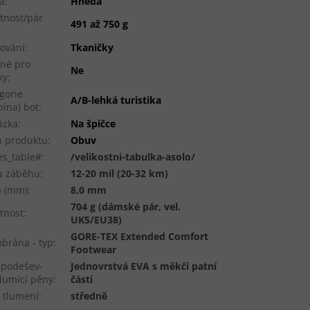
a
:
Hnědá
tnost/pár
491 až 750 g
ování
:
Tkaničky
né pro
Ne
ky
:
gorie
A/B-lehká turistika
pina) bot
:
ázka
:
Na špičce
 produktu
:
Obuv
es_table#
:
/velikostni-tabulka-asolo/
a záběhu
:
12-20 mil (20-32 km)
p (mm)
:
8,0 mm
704 g (dámské pár, vel.
tnost
:
UK5/EU38)
GORE-TEX Extended Comfort
rána - typ
:
Footwear
ipodešev-
Jednovrstvá EVA s měkčí patní
tlumící pěny
:
částí
 tlumení
:
středně