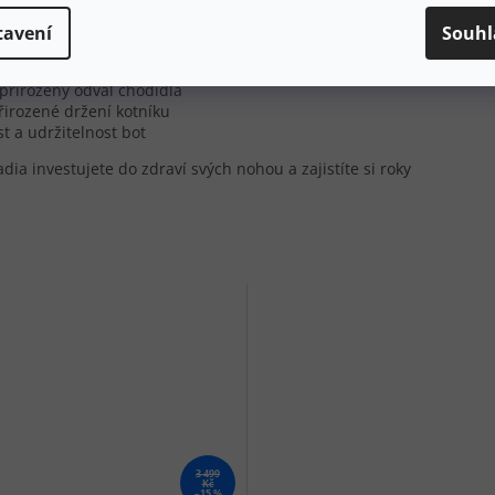
sách
tavení
Souhl
zabraňuje vzniku otlaků
přirozený odval chodidla
irozené držení kotníku
 a udržitelnost bot
a investujete do zdraví svých nohou a zajistíte si roky
3 499
Kč
–15 %