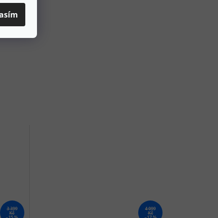
asím
3 399
4 099
Kč
Kč
–15 %
–17 %