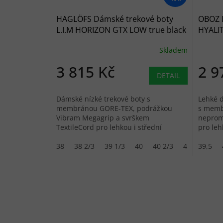
HAGLÖFS Dámské trekové boty
OBOZ 
L.I.M HORIZON GTX LOW true black
HYALI
- černé
glacie
Skladem
3 815 Kč
2 9
DETAIL
Dámské nízké trekové boty s
Lehké d
membránou GORE-TEX, podrážkou
s memb
Vibram Megagrip a svrškem
neprom
TextileCord pro lehkou i střední
pro leh
turistiku.
stélkou
38
38 2/3
39 1/3
40
40 2/3
41 1/3
39,5
42