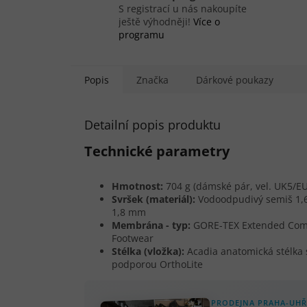
S registrací u nás nakoupíte
ještě výhodněji!
Více o
programu
Popis
Značka
Dárkové poukazy
Detailní popis produktu
Technické parametry
Hmotnost:
704 g (dámské pár, vel. UK5/E
Svršek (materiál):
Vodoodpudivý semiš 1,
1,8 mm
Membrána - typ:
GORE-TEX Extended Com
Footwear
Stélka (vložka):
Acadia anatomická stélka 
podporou OrthoLite
PRODEJNA PRAHA-UHŘ