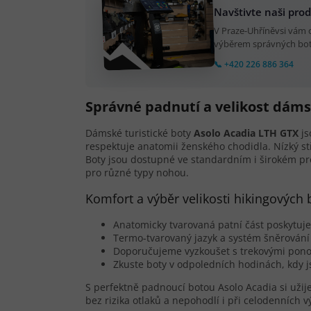
Navštivte naši pro
V Praze-Uhříněvsi vám
výběrem správných bot.
📞 +420 226 886 364
Správné padnutí a velikost dáms
Dámské turistické boty
Asolo Acadia LTH GTX
js
respektuje anatomii ženského chodidla. Nízký stři
Boty jsou dostupné ve standardním i širokém p
pro různé typy nohou.
Komfort a výběr velikosti hikingových 
Anatomicky tvarovaná patní část poskytuj
Termo-tvarovaný jazyk a systém šněrován
Doporučujeme vyzkoušet s trekovými pono
Zkuste boty v odpoledních hodinách, kdy j
S perfektně padnoucí botou Asolo Acadia si užij
bez rizika otlaků a nepohodlí i při celodenních v