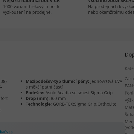
Nejširší nabídka bot v ČR
Všechno zboží SKLA
1000 variant trekových bot k
Na prodejnách k vyzko
vyzkoušení na prodejně.
nebo okamžitému odes
Dop
Kate
Záru
U38)
Mezipodešev-typ tlumící pěny:
Jednovrstvá EVA
EAN
6-
s měkčí patní částí
Podešev:
Asolo Acadia se směsí Sigma Grip
Pohl
fort
Drop (mm):
8,0 mm
Výšk
Technologie:
GORE-TEX;Sigma Grip;OrthoLite
Mate
s
Šířk
Mem
(vod
ÍNĚVES