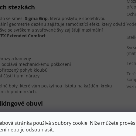
Mož
ých stezkách
přep
Ochr
olo se směsí
Sigma Grip
, která poskytuje spolehlivou
Pod
ální geometrie dezénu zajišťuje samočistící efekt, který odvádí
šve se svrškem a svařované švy zajišťují maximální
EX Extended Comfort
.
Stél
Svrš
(mat
árazy a kameny
Tech
mm odolává mechanickému poškození
 přirozený pohyb kloubů
Teré
 částí tlumí nárazy
komp
olné boty, které vám poskytnou jistotu na každém kroku
Výzt
énních podmínkách.
ikingové obuvi
a dlouhodobé zdraví chodidel.
Anatomicky tvarovaná stélka
ro ženské chodidlo a poskytuje optimální oporu klenby.
ebová stránka používá soubory cookie. Níže můžete provést
aňuje nadměrnému vybočování paty a zajišťuje stabilitu při
ení nebo je odsouhlasit.