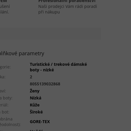
DEM
Profesionální poradenství
ušení
Naši prodejci Vám rádi poradí
lání.
při nákupu
lňkové parametry
Turistické / trekové dámské
gorie
:
boty - nízké
ka
:
2
:
8055139032868
aví
:
Ženy
a boty
:
Nízká
riál
:
Kůže
a bot
:
Široké
brána
GORE-TEX
ěodolnost)
: