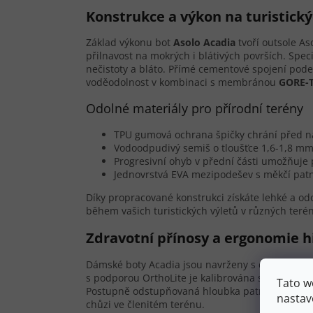
Konstrukce a výkon na turistick
Základ výkonu bot
Asolo Acadia
tvoří outsole As
přilnavost na mokrých i blátivých površích. Speci
nečistoty a bláto. Přímé cementové spojení pode
voděodolnost v kombinaci s membránou
GORE-T
Odolné materiály pro přírodní terény
TPU gumová ochrana špičky chrání před n
Vodoodpudivý semiš o tloušťce 1,6-1,8 
Progresivní ohyb v přední části umožňuje
Jednovrstvá EVA mezipodešev s měkčí patní
Díky propracované konstrukci získáte lehké a od
během vašich turistických výletů v různých ter
Zdravotní přínosy a ergonomie h
Dámské boty Acadia jsou navrženy s důrazem n
s podporou OrthoLite je kalibrována speciálně p
Tato w
Postupně odstupňovaná hloubka patní části zabr
nastav
chůzi ve členitém terénu.