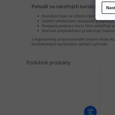
Pohodlí na náročných turistických tra
Nas
Rozložení tlaku ve střední části chodidla 
Subtilní předozadní zhoupnutí podporuje 
Postupná podpora horní části umožňuje př
Možnost přepodešvení prodlužuje životnost
S ergonomicky propracovanými botami Asolo Acadi
bezbolestných turistických zážitků v přírodě.
4 490
Kč
–15 %