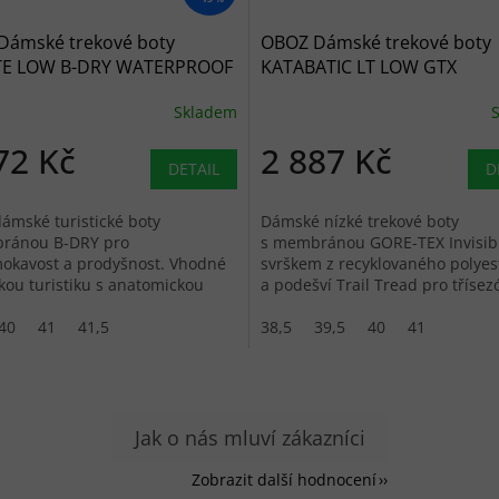
Dámské trekové boty
OBOZ Dámské trekové boty
TE LOW B-DRY WATERPROOF
KATABATIC LT LOW GTX
r - modré
WATERPROOF berry -
Skladem
hnědorůžové
72 Kč
2 887 Kč
DETAIL
D
ámské turistické boty
Dámské nízké trekové boty
ránou B-DRY pro
s membránou GORE-TEX Invisible
okavost a prodyšnost. Vhodné
svrškem z recyklovaného polyes
kou turistiku s anatomickou
a podešví Trail Tread pro třísez
 O FIT a podrážkou Trail...
turistiku.
40
41
41,5
38,5
39,5
40
41
Zobrazit další hodnocení