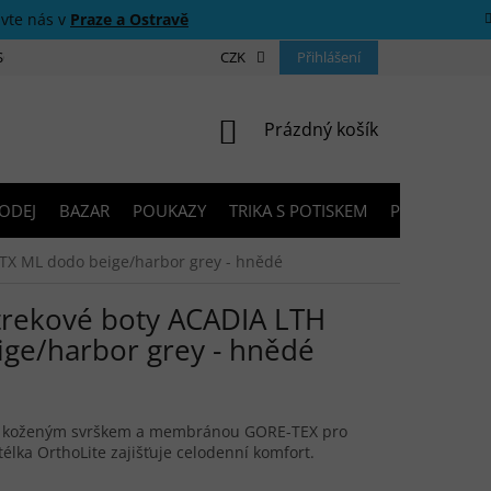
ivte nás v
Praze a Ostravě
 SOUTĚŽE
O NÁS
PRODEJNY
CZK
KONTAKTY
Přihlášení
PORADNA
NÁKUPNÍ KOŠÍK
Prázdný košík
ODEJ
BAZAR
POUKAZY
TRIKA S POTISKEM
PŮJČOVNA V
TX ML dodo beige/harbor grey - hnědé
rekové boty ACADIA LTH
ge/harbor grey - hnědé
y s koženým svrškem a membránou GORE-TEX pro
télka OrthoLite zajišťuje celodenní komfort.