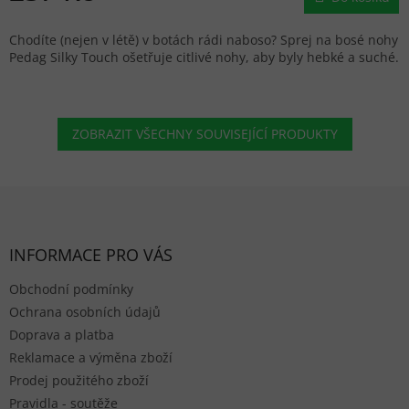
Chodíte (nejen v létě) v botách rádi naboso? Sprej na bosé nohy
Pedag Silky Touch ošetřuje citlivé nohy, aby byly hebké a suché.
ZOBRAZIT VŠECHNY SOUVISEJÍCÍ PRODUKTY
Zápatí
INFORMACE PRO VÁS
Obchodní podmínky
Ochrana osobních údajů
Doprava a platba
Reklamace a výměna zboží
Prodej použitého zboží
Pravidla - soutěže