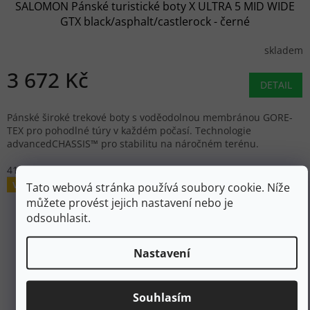
SALOMON Pánské turistické boty X ULTRA 5 MID WIDE
GTX black/asphalt/castlerock - černé
skladem
3 672 Kč
DETAIL
Pánské široké trekové boty s voděodolnou membránou GORE-
TEX pro pohodlné túry v každém počasí. Technologie
advancedCHASSIS™ pro stabilitu na náročném terénu.
41 1/3
43 1/3
44 2/3
45 1/3
46
46 2/3
47 1/3
Výprodej
Tato webová stránka používá soubory cookie. Níže
můžete provést jejich nastavení nebo je
odsouhlasit.
Nastavení
Souhlasím