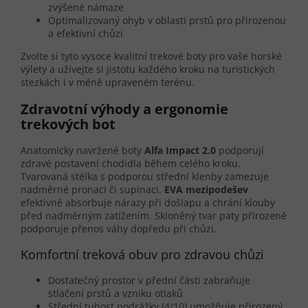
zvýšené námaze
Optimalizovaný ohyb v oblasti prstů pro přirozenou
a efektivní chůzi
Zvolte si tyto vysoce kvalitní trekové boty pro vaše horské
výlety a užívejte si jistotu každého kroku na turistických
stezkách i v méně upraveném terénu.
Zdravotní výhody a ergonomie
trekových bot
Anatomicky navržené boty
Alfa Impact 2.0
podporují
zdravé postavení chodidla během celého kroku.
Tvarovaná stélka s podporou střední klenby zamezuje
nadměrné pronaci či supinaci.
EVA mezipodešev
efektivně absorbuje nárazy při došlapu a chrání klouby
před nadměrným zatížením. Skloněný tvar paty přirozeně
podporuje přenos váhy dopředu při chůzi.
Komfortní treková obuv pro zdravou chůzi
Dostatečný prostor v přední části zabraňuje
stlačení prstů a vzniku otlaků
Střední tuhost podrážky (4/10) umožňuje přirozený