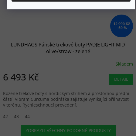
12 990 Kč
–50 %
LUNDHAGS Pánské trekové boty PADJE LIGHT MID
olive/straw - zelené
Skladem
6 493 Kč
DETAIL
Kožené trekové boty s nordickým střihem a prostornou přední
částí. Vibram Curcuma podrážka zajišťuje vynikající přilnavost
v terénu. Rychleschnoucí provedení.
42
43
44
ZOBRAZIT VŠECHNY PODOBNÉ PRODUKTY