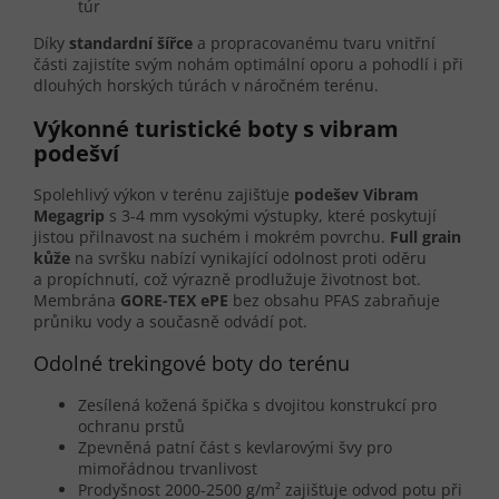
túr
Díky
standardní šířce
a propracovanému tvaru vnitřní
části zajistíte svým nohám optimální oporu a pohodlí i při
dlouhých horských túrách v náročném terénu.
Výkonné turistické boty s vibram
podešví
Spolehlivý výkon v terénu zajišťuje
podešev Vibram
Megagrip
s 3-4 mm vysokými výstupky, které poskytují
jistou přilnavost na suchém i mokrém povrchu.
Full grain
kůže
na svršku nabízí vynikající odolnost proti oděru
a propíchnutí, což výrazně prodlužuje životnost bot.
Membrána
GORE-TEX ePE
bez obsahu PFAS zabraňuje
průniku vody a současně odvádí pot.
Odolné trekingové boty do terénu
Zesílená kožená špička s dvojitou konstrukcí pro
ochranu prstů
Zpevněná patní část s kevlarovými švy pro
mimořádnou trvanlivost
Prodyšnost 2000-2500 g/m² zajišťuje odvod potu při