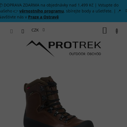
Přejít na obsah
📦 DOPRAVA ZDARMA na objednávky nad 1.499 Kč | Vstupte do
našeho 👉
věrnostního programu
, sbírejte body a ušetřete. | 📍
Navštivte nás v
Praze a Ostravě
NÁKUP
CZK