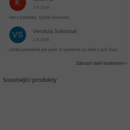
K
Hodnocení obchodu je 5 z 5 hvězdiček.
3.8.2026
Vše v pořádku, rychlé doručení.
Vendula Sokolová
VS
Hodnocení obchodu je 5 z 5 hvězdiček.
2.8.2026
Lehké pohodlné jen jsem si vyměnila za větší o půl čísla
Zobrazit další hodnocení
Související produkty