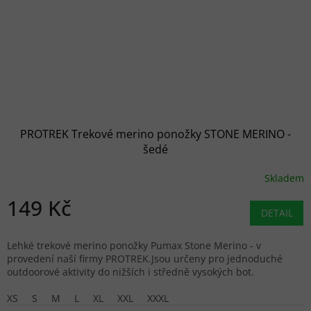
PROTREK Trekové merino ponožky STONE MERINO -
šedé
Skladem
149 Kč
DETAIL
Lehké trekové merino ponožky Pumax Stone Merino - v
provedení naší firmy PROTREK.Jsou určeny pro jednoduché
outdoorové aktivity do nižších i středně vysokých bot.
XS
S
M
L
XL
XXL
XXXL