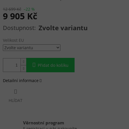
12 699 Kč
–22 %
9 905 Kč
Měrná cena:
Zvolte variantu
Velikost EU
Přidat do košíku
Detailní informace
HLÍDAT
Věrnostní program
S registrací u nás nakoupíte