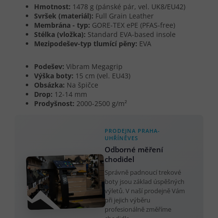
Hmotnost:
1478 g (pánské pár, vel. UK8/EU42)
Svršek (materiál):
Full Grain Leather
Membrána - typ:
GORE-TEX ePE (PFAS-free)
Stélka (vložka):
Standard EVA-based insole
Mezipodešev-typ tlumící pěny:
EVA
Podešev:
Vibram Megagrip
Výška boty:
15 cm (vel. EU43)
Obsázka:
Na špičce
Drop:
12-14 mm
Prodyšnost:
2000-2500 g/m²
PRODEJNA PRAHA-
UHŘÍNĚVES
Odborné měření
chodidel
Správně padnoucí trekové
boty jsou základ úspěšných
výletů. V naší prodejně Vám
při jejich výběru
profesionálně změříme