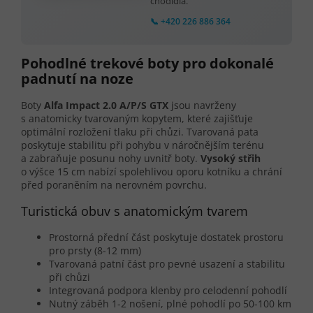
chodidla.
📞 +420 226 886 364
Pohodlné trekové boty pro dokonalé
padnutí na noze
Boty
Alfa Impact 2.0 A/P/S GTX
jsou navrženy
s anatomicky tvarovaným kopytem, které zajišťuje
optimální rozložení tlaku při chůzi. Tvarovaná pata
poskytuje stabilitu při pohybu v náročnějším terénu
a zabraňuje posunu nohy uvnitř boty.
Vysoký střih
o výšce 15 cm nabízí spolehlivou oporu kotníku a chrání
před poraněním na nerovném povrchu.
Turistická obuv s anatomickým tvarem
Prostorná přední část poskytuje dostatek prostoru
pro prsty (8-12 mm)
Tvarovaná patní část pro pevné usazení a stabilitu
při chůzi
Integrovaná podpora klenby pro celodenní pohodlí
Nutný záběh 1-2 nošení, plné pohodlí po 50-100 km