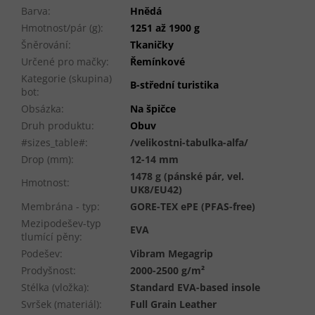
Barva
:
Hnědá
Hmotnost/pár (g)
:
1251 až 1900 g
Šněrování
:
Tkaničky
Určené pro mačky
:
Řemínkové
Kategorie (skupina)
B-střední turistika
bot
:
Obsázka
:
Na špičce
Druh produktu
:
Obuv
#sizes_table#
:
/velikostni-tabulka-alfa/
Drop (mm)
:
12-14 mm
1478 g (pánské pár, vel.
Hmotnost
:
UK8/EU42)
Membrána - typ
:
GORE-TEX ePE (PFAS-free)
Mezipodešev-typ
EVA
tlumící pěny
:
Podešev
:
Vibram Megagrip
Prodyšnost
:
2000-2500 g/m²
Stélka (vložka)
:
Standard EVA-based insole
Svršek (materiál)
:
Full Grain Leather