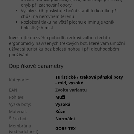
ohyb při zachování opory
Vysoký střih poskytuje boční stabilitu kotníku při
chůzi na nerovném terénu
Rozložení tlaku na větší plochu eliminuje vznik
bolestivých míst
Investujte do svého pohodlí a zdraví volbou těchto
ergonomicky navržených trekových bot, které vám umožní
užívat si turistiku bez bolestí nohou i při dlouhodobém
používání.
Doplňkové parametry
Turistické / trekové pánské boty
Kategorie
:
- mid, vysoké
EAN
:
Zvolte variantu
Pohlaví
:
Muži
Výška boty
:
Vysoká
Materiál
:
Kůže
Šířka bot
:
Normální
Membrána
GORE-TEX
(voděodolnost)
: