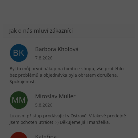
Barbora Kholová
BK
Hodnocení obchodu je 5 z 5 hvězdiček.
7.8.2026
Byl to můj první nákup na tomto e-shopu, vše proběhlo
bez problémů a objednávka byla obratem doručena.
Spokojenost.
Miroslav Müller
MM
Hodnocení obchodu je 5 z 5 hvězdiček.
5.8.2026
Luxusní přístup prodávající v Ostravě. V takové prodejně
jsem ochoten utrácet :-) Děkujeme já i manželka.
Kateřina