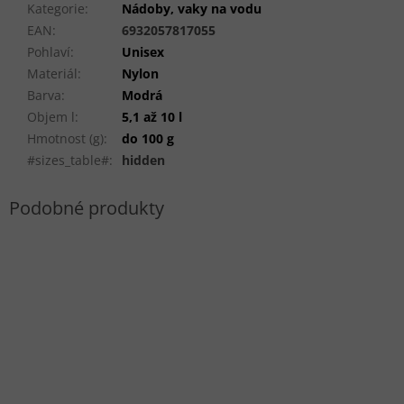
Kategorie
:
Nádoby, vaky na vodu
EAN
:
6932057817055
Pohlaví
:
Unisex
Materiál
:
Nylon
Barva
:
Modrá
Objem l
:
5,1 až 10 l
Hmotnost (g)
:
do 100 g
#sizes_table#
:
hidden