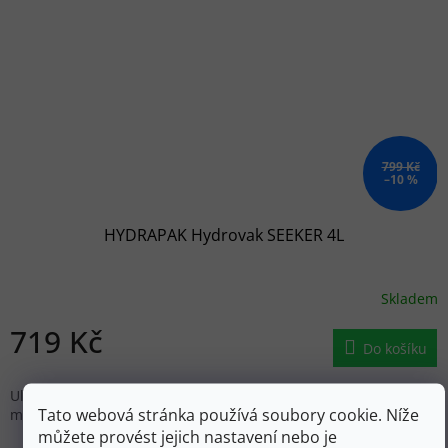
799 Kč
–10 %
HYDRAPAK Hydrovak SEEKER 4L
Skladem
719 Kč
Do košíku
Ultralehký vak na vodu, který po vyprázdnění "stočíte" na
Tato webová stránka používá soubory cookie. Níže
minimální rozměry a sbalíte do přiloženého obalu.
můžete provést jejich nastavení nebo je