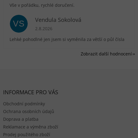
Vše v pořádku, rychlé doručení.
Vendula Sokolová
VS
Hodnocení obchodu je 5 z 5 hvězdiček.
2.8.2026
Lehké pohodlné jen jsem si vyměnila za větší o půl čísla
Zobrazit další hodnocení
Zápatí
INFORMACE PRO VÁS
Obchodní podmínky
Ochrana osobních údajů
Doprava a platba
Reklamace a výměna zboží
Prodej použitého zboží