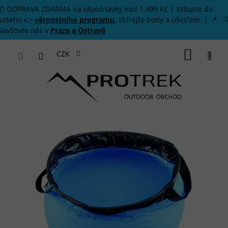
Přejít na obsah
📦 DOPRAVA ZDARMA na objednávky nad 1.499 Kč | Vstupte do
našeho 👉
věrnostního programu
, sbírejte body a ušetřete. | 📍
Navštivte nás v
Praze a Ostravě
NÁKUP
CZK