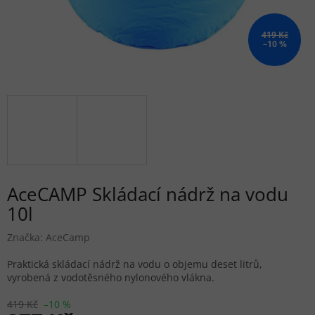
419 Kč
–10 %
AceCAMP Skládací nádrž na vodu
10l
Značka:
AceCamp
Praktická skládací nádrž na vodu o objemu deset litrů,
vyrobená z vodotěsného nylonového vlákna.
419 Kč
–10 %