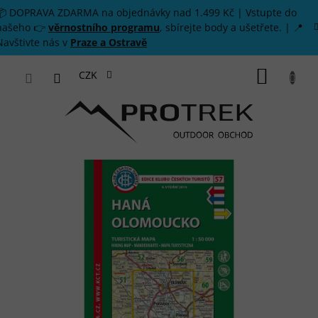
Přejít na obsah
📦 DOPRAVA ZDARMA na objednávky nad 1.499 Kč | Vstupte do
našeho 👉
věrnostního programu
, sbírejte body a ušetřete. | 📍
Navštivte nás v
Praze a Ostravě
NÁKUP
CZK