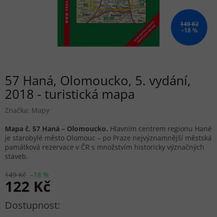
149 Kč
–18 %
57 Haná, Olomoucko, 5. vydání,
2018 - turistická mapa
Značka:
Mapy
Mapa č. 57 Haná – Olomoucko.
Hlavním centrem regionu Hané
je starobylé město Olomouc – po Praze nejvýznamnější městská
památková rezervace v ČR s množstvím historicky význačných
staveb.
149 Kč
–18 %
122 Kč
Měrná cena: