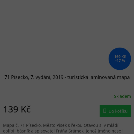
169 Kč
–17 %
71 Písecko, 7. vydání, 2019 - turistická laminovaná mapa
Skladem
139 Kč
Do košíku
Mapa č. 71 Písecko. Město Písek s řekou Otavou si v mládí
oblíbil básník a spisovatel Fráňa Šrámek, jehož jméno nese i