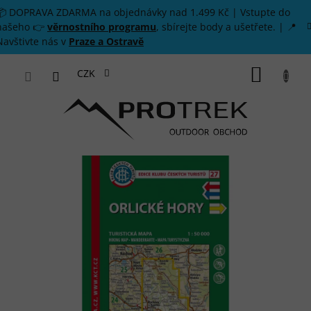
Přejít na obsah
📦 DOPRAVA ZDARMA na objednávky nad 1.499 Kč | Vstupte do
našeho 👉
věrnostního programu
, sbírejte body a ušetřete. | 📍
Navštivte nás v
Praze a Ostravě
NÁKUP
CZK