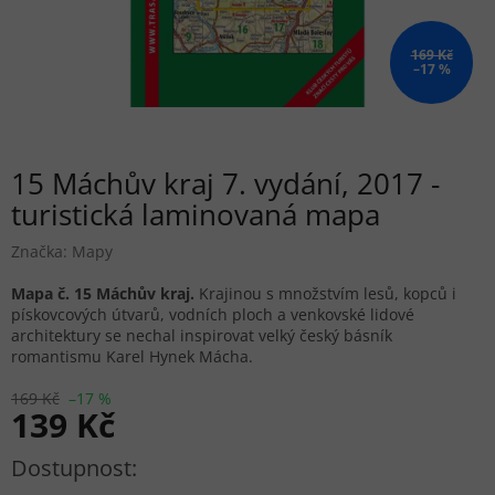
169 Kč
–17 %
15 Máchův kraj 7. vydání, 2017 -
turistická laminovaná mapa
Značka:
Mapy
Mapa č. 15 Máchův kraj.
Krajinou s množstvím lesů, kopců i
pískovcových útvarů, vodních ploch a venkovské lidové
architektury se nechal inspirovat velký český básník
romantismu Karel Hynek Mácha.
169 Kč
–17 %
139 Kč
Měrná cena: