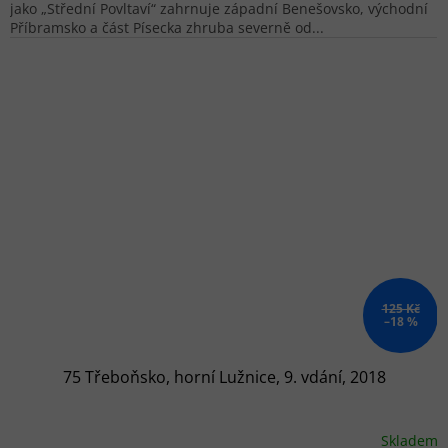
jako „Střední Povltaví“ zahrnuje západní Benešovsko, východní
Příbramsko a část Písecka zhruba severně od...
125 Kč
–18 %
75 Třeboňsko, horní Lužnice, 9. vdání, 2018
Skladem