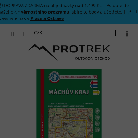
Přejít na obsah
📦 DOPRAVA ZDARMA na objednávky nad 1.499 Kč | Vstupte do
našeho 👉
věrnostního programu
, sbírejte body a ušetřete. | 📍
Navštivte nás v
Praze a Ostravě
NÁKUP
CZK