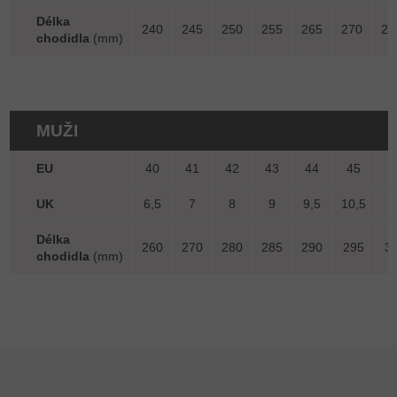
Délka
240
245
250
255
265
270
27
chodidla
(mm)
MUŽI
EU
40
41
42
43
44
45
4
UK
6,5
7
8
9
9,5
10,5
1
Délka
260
270
280
285
290
295
3
chodidla
(mm)
Zápatí