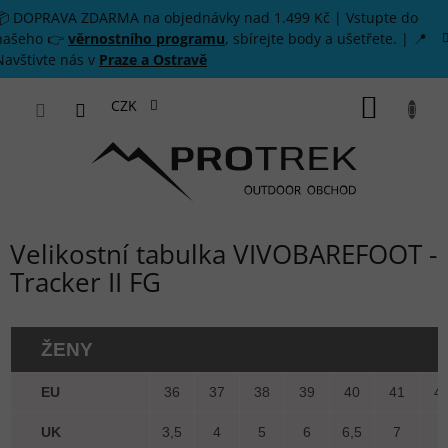
Přejít na obsah
📦 DOPRAVA ZDARMA na objednávky nad 1.499 Kč | Vstupte do
našeho 👉
věrnostního programu
, sbírejte body a ušetřete. | 📍
Navštivte nás v
Praze a Ostravě
NÁKUP
CZK
Velikostní tabulka VIVOBAREFOOT -
Tracker II FG
ŽENY
EU
36
37
38
39
40
41
4
UK
3,5
4
5
6
6,5
7
8