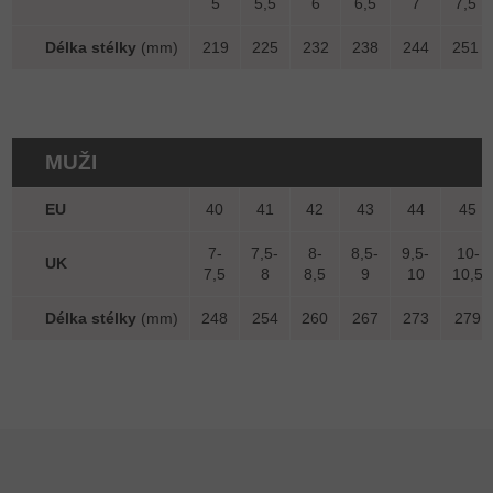
5
5,5
6
6,5
7
7,5
Délka stélky
(mm)
219
225
232
238
244
251
MUŽI
EU
40
41
42
43
44
45
7-
7,5-
8-
8,5-
9,5-
10-
UK
7,5
8
8,5
9
10
10,5
Délka stélky
(mm)
248
254
260
267
273
279
Zápatí