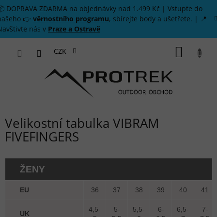
Přejít na obsah
📦 DOPRAVA ZDARMA na objednávky nad 1.499 Kč | Vstupte do
našeho 👉
věrnostního programu
, sbírejte body a ušetřete. | 📍
Navštivte nás v
Praze a Ostravě
NÁKUP
CZK
Velikostní tabulka VIBRAM
FIVEFINGERS
ŽENY
EU
36
37
38
39
40
41
4,5-
5-
5,5-
6-
6,5-
7-
UK