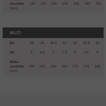
chodidla
220
225
230
235
240
245
250
(mm)
MUŽI
EU
39
40
40,5
41
42
42,5
43
UK
6
6,5
7
7,5
8
8,5
9
Délka
chodidla
250
255
260
265
270
275
280
(mm)
Zápatí