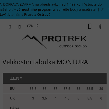
Přejít na obsah
📦 DOPRAVA ZDARMA na objednávky nad 1.499 Kč | Vstupte do
našeho 👉
věrnostního programu
, sbírejte body a ušetřete. | 📍
Navštivte nás v
Praze a Ostravě
NÁKUP
CZK
Velikostní tabulka MONTURA
ŽENY
EU
35,5
36
37
37,5
38
38,5
39
UK
3
3,5
4
4,5
5
5,5
6
Délka