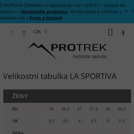
Přejít na obsah
📦 DOPRAVA ZDARMA na objednávky nad 1.499 Kč | Vstupte do
našeho 👉
věrnostního programu
, sbírejte body a ušetřete. | 📍
Navštivte nás v
Praze a Ostravě
NÁKUP
CZK
Velikostní tabulka LA SPORTIVA
ŽENY
EU
36
36,5
37
37,5
38
38,5
UK
3,5
3⅔
4
4,5
5
5,5
Délka