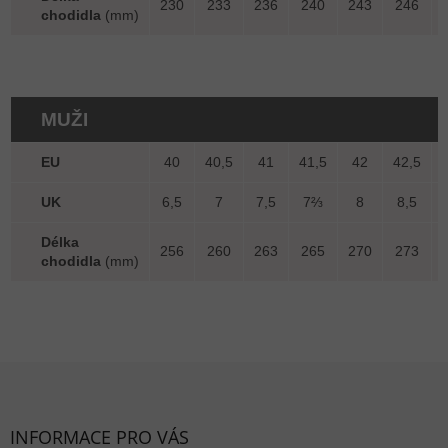
230
233
236
240
243
246
chodidla
(mm)
MUŽI
EU
40
40,5
41
41,5
42
42,5
UK
6,5
7
7,5
7⅔
8
8,5
Délka
256
260
263
265
270
273
chodidla
(mm)
Zápatí
INFORMACE PRO VÁS