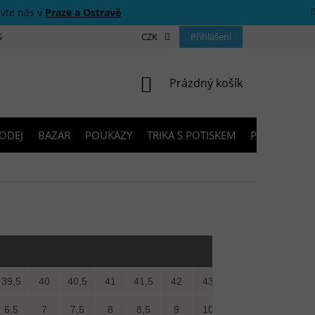
ivte nás v
Praze a Ostravě
 SOUTĚŽE
O NÁS
PRODEJNY
CZK
KONTAKTY
Přihlášení
PORADNA
NÁKUPNÍ KOŠÍK
Prázdný košík
ODEJ
BAZAR
POUKAZY
TRIKA S POTISKEM
PŮJČOVNA V
39,5
40
40,5
41
41,5
42
43
6,5
7
7,5
8
8,5
9
10