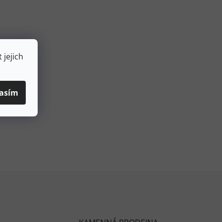
 jejich
asím