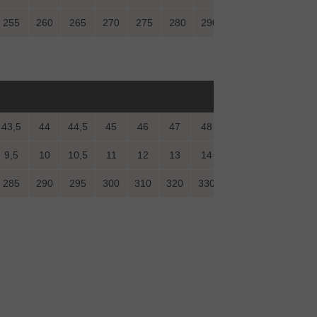
255
260
265
270
275
280
290
43,5
44
44,5
45
46
47
48
49
50
9,5
10
10,5
11
12
13
14
15
16
285
290
295
300
310
320
330
340
350