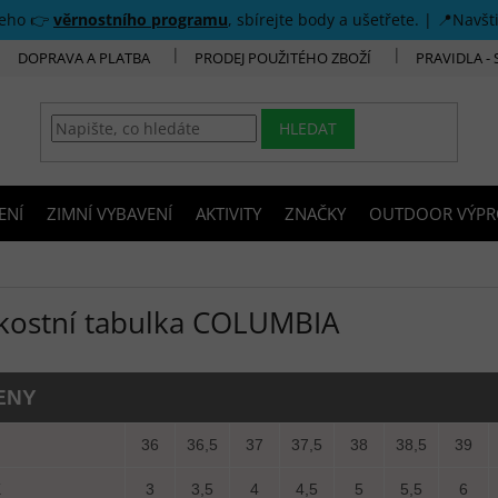
šeho 👉
věrnostního programu
, sbírejte body a ušetřete. | 📍Navšt
DOPRAVA A PLATBA
PRODEJ POUŽITÉHO ZBOŽÍ
PRAVIDLA -
HLEDAT
ENÍ
ZIMNÍ VYBAVENÍ
AKTIVITY
ZNAČKY
OUTDOOR VÝPR
ikostní tabulka COLUMBIA
ENY
U
36
36,5
37
37,5
38
38,5
39
K
3
3,5
4
4,5
5
5,5
6