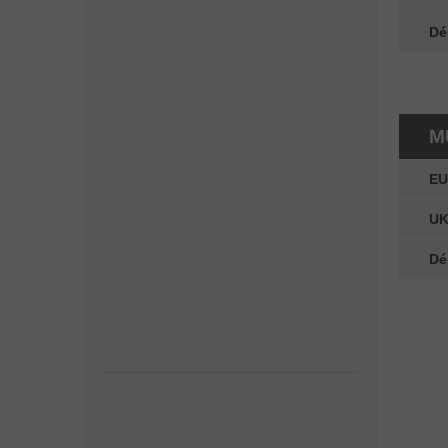
Dé
M
E
U
Dé