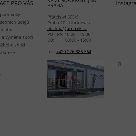
KAMENNÁ PRODEJNA
ACE PRO VÁS
Instagr
PRAHA
 podmínky
Přátelství 555/9
sobních údajů
Praha 10 - Uhříněves
obchod@protrek.cz
 platba
PO - PÁ: 10:00 - 19:00
 a výměna zboží
SO: 09:00 - 15:00
žitého zboží
tel.:
+420 226 886 364
 soutěže
Y