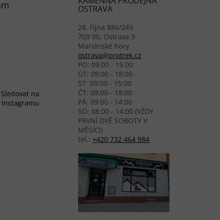
KAMENNÁ PRODEJNA
am
OSTRAVA
28. října 886/249
709 00, Ostrava 9
Mariánské hory
ostrava@protrek.cz
PO: 09:00 - 15:00
ÚT: 09:00 - 18:00
ST: 09:00 - 15:00
ČT: 09:00 - 18:00
Sledovat na
PÁ: 09:00 - 14:00
Instagramu
SO: 08:00 - 14:00 (VŽDY
PRVNÍ DVĚ SOBOTY V
MĚSÍCI)
tel.:
+420 732 464 984