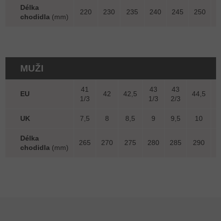
Délka
220
230
235
240
245
250
2
chodidla
(mm)
MUŽI
41
43
43
EU
42
42,5
44,5
1/3
1/3
2/3
UK
7,5
8
8,5
9
9,5
10
1
Délka
265
270
275
280
285
290
2
chodidla
(mm)
Zápatí