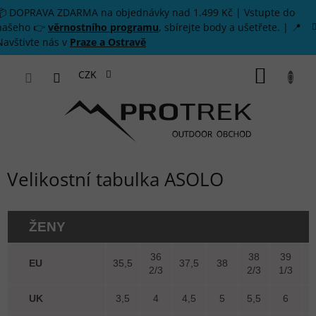
Přejít na obsah
📦 DOPRAVA ZDARMA na objednávky nad 1.499 Kč | Vstupte do
našeho 👉
věrnostního programu
, sbírejte body a ušetřete. | 📍
Navštivte nás v
Praze a Ostravě
NÁKUP
CZK
Velikostní tabulka ASOLO
ŽENY
36
38
39
EU
35,5
37,5
38
2/3
2/3
1/3
UK
3,5
4
4,5
5
5,5
6
6