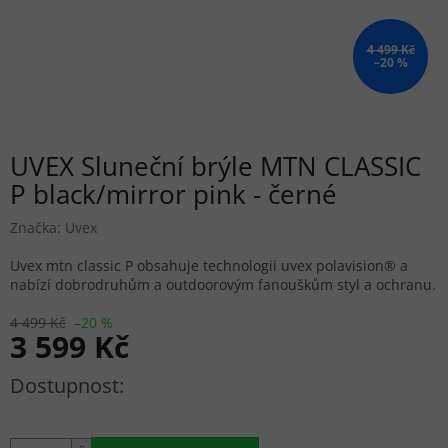
4 499 Kč
–20 %
UVEX Sluneční brýle MTN CLASSIC
P black/mirror pink - černé
Značka:
Uvex
Uvex mtn classic P obsahuje technologii uvex polavision® a
nabízí dobrodruhům a outdoorovým fanouškům styl a ochranu.
4 499 Kč
–20 %
3 599 Kč
Měrná cena: