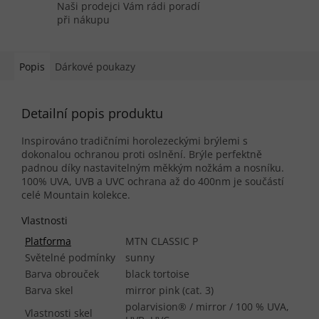
Naši prodejci Vám rádi poradí
při nákupu
Popis
Dárkové poukazy
Detailní popis produktu
Inspirováno tradičními horolezeckými brýlemi s
dokonalou ochranou proti oslnění. Brýle perfektně
padnou díky nastavitelným měkkým nožkám a nosníku.
100% UVA, UVB a UVC ochrana až do 400nm je součástí
celé Mountain kolekce.
Vlastnosti
Platforma
MTN CLASSIC P
Světelné podmínky
sunny
Barva obrouček
black tortoise
Barva skel
mirror pink (cat. 3)
polarvision® / mirror / 100 % UVA,
Vlastnosti skel