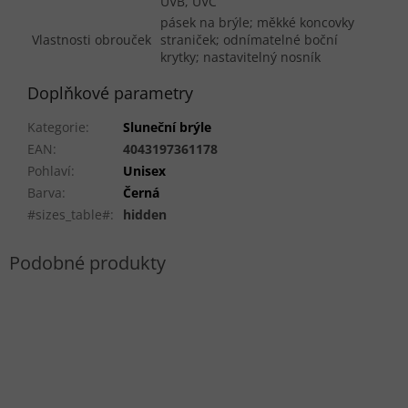
UVB, UVC
pásek na brýle; měkké koncovky
Vlastnosti obrouček
straniček; odnímatelné boční
krytky; nastavitelný nosník
Doplňkové parametry
Kategorie
:
Sluneční brýle
EAN
:
4043197361178
Pohlaví
:
Unisex
Barva
:
Černá
#sizes_table#
:
hidden