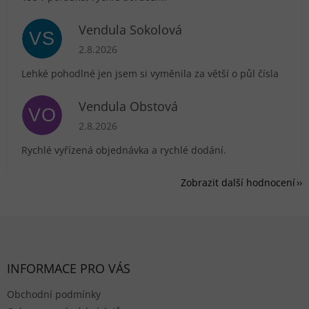
Vendula Sokolová
VS
Hodnocení obchodu je 5 z 5 hvězdiček.
2.8.2026
Lehké pohodlné jen jsem si vyměnila za větší o půl čísla
Vendula Obstová
VO
Hodnocení obchodu je 5 z 5 hvězdiček.
2.8.2026
Rychlé vyřízená objednávka a rychlé dodání.
Zobrazit další hodnocení
Zápatí
INFORMACE PRO VÁS
Obchodní podmínky