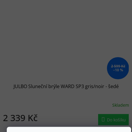
2 599 Kč
–10 %
JULBO Sluneční brýle WARD SP3 gris/noir - šedé
Skladem
2 339 Kč
Do košíku