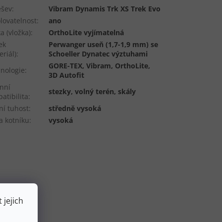
ešev
:
Vibram Dynamis Trk XS Trek Evo
lovatelnost
:
ano
ka (vložka)
:
OrthoLite vyjímatelná
ek
Perwanger useň (1,7-1,9 mm) se
eriál)
:
Schoeller Dynatec výztuhami
GORE-TEX, Vibram, OrthoLite,
nologie
:
3D Autofit
nní
stezky, volný terén, skály
atibilita
:
ní tuhost
:
středně vysoká
a kotníku
:
vysoká
 jejich