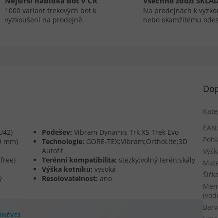
Nejširší nabídka bot v ČR
Všechno zboží SKLA
1000 variant trekových bot k
Na prodejnách k vyzko
vyzkoušení na prodejně.
nebo okamžitému odes
Dop
Kate
EAN
U42)
Podešev:
Vibram Dynamis Trk XS Trek Evo
Pohl
9 mm)
Technologie:
GORE-TEX;Vibram;OrthoLite;3D
Autofit
Výšk
free)
Terénní kompatibilita:
stezky;volný terén;skály
Mate
Výška kotníku:
vysoká
Šířk
ý
Resolovatelnost:
ano
Mem
(vod
Barv
ÍNĚVES