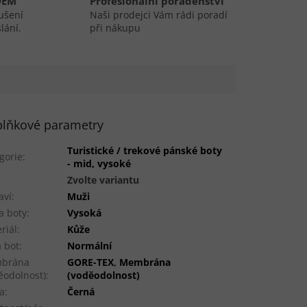
DEM
Profesionální poradenství
ušení
Naši prodejci Vám rádi poradí
lání.
při nákupu
lňkové parametry
Turistické / trekové pánské boty
gorie
:
- mid, vysoké
:
Zvolte variantu
aví
:
Muži
a boty
:
Vysoká
riál
:
Kůže
a bot
:
Normální
brána
GORE-TEX
,
Membrána
ěodolnost)
:
(voděodolnost)
a
:
Černá