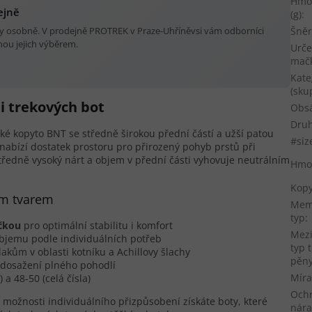
Hmo
ejně
(g)
:
Šněr
oty osobně. V prodejně PROTREK v Praze-Uhříněvsi vám odborníci
ou jejich výběrem.
Urče
mač
Kate
(sku
i trekových bot
Obs
Druh
cké kopyto BNT se středně širokou přední částí a užší patou
#siz
nabízí dostatek prostoru pro přirozený pohyb prstů při
Středně vysoký nárt a objem v přední části vyhovuje neutrálním
Hmo
Kopy
ým tvarem
Mem
typ
:
ičkou
pro optimální stabilitu i komfort
Mez
objemu podle individuálních potřeb
typ 
akům v oblasti kotníku a Achillovy šlachy
pěn
 dosažení plného pohodlí
Míra
 a 48-50 (celá čísla)
Ochr
možnosti individuálního přizpůsobení získáte boty, které
nár