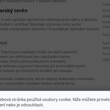
hých trekových trasách s těžkým batohem.
Pod
orský terén
Reso
Stél
1,9 mm zajišťuje výjimečnou odolnost proti oděru a dlouhou
Svrš
áně s certifikací BlueSign zůstanou nohy suché
(mat
anová mezipodešev Dynamis Trk poskytuje optimální tlumení
Tech
vost
Teré
komp
rek Evo pro vynikající trakci na všech površích
Torz
etrií pro přilnavost bez zadržování bahna
Výšk
vodu chrání před poškozením o kameny
u ochranu a precizní kontrolu při technickém lezení
vní hranou pro bezpečné brzdění při sestupu
ateriálů získáte boty, které nabízejí dokonalou rovnováhu
ím v technickém horském terénu včetně ferrat.
ý design trekingové obuvi
ebová stránka používá soubory cookie. Níže můžete provést
í podporu klenby kompatibilní s neutrálními až mírně
ení nebo je odsouhlasit.
išťuje vynikající
stabilitu na terénu
při nesení těžkého