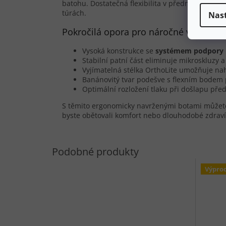
batohu. Dostatečná flexibilita v přední části um
túrách.
Nas
Pokročilá opora pro náročné výstupy i
Vysoká konstrukce se
systémem podpory 
Stabilní patní část eliminuje mikroskluzy 
Vyjímatelná stélka OrthoLite umožňuje na
Banánovitý tvar podešve s flexním bodem 
Optimální rozložení tlaku při došlapu pře
S těmito ergonomicky navrženými botami můžete 
byste obětovali komfort nebo dlouhodobé zdraví
Výpro