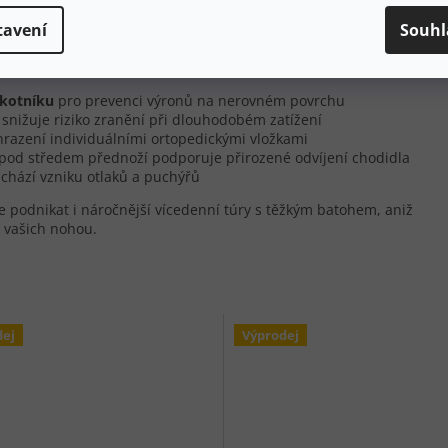
ožňuje přirozený odval chodidla a snižuje únavu při dlouhých
tavení
Souhl
 sestupy
kotníku
pro prevenci výronů na nerovném povrchu
a snižuje riziko zranění při dlouhodobém zatížení
hrazení individuálními ortopedickými vložkami
pod středem přednoží podporuje přirozené odvíjení chodidla
dchází vzniku otlaků a puchýřů
podnikat i náročnější vícedenní túry s těžkým batohem, aniž
 vašich nohou.
dej
Výprodej