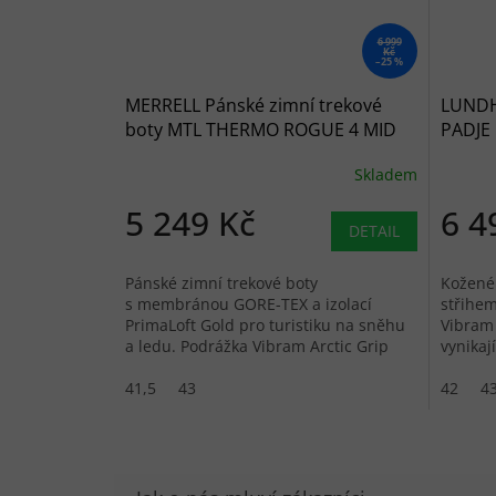
6 999
Kč
–25 %
MERRELL Pánské zimní trekové
LUNDH
boty MTL THERMO ROGUE 4 MID
PADJE 
GTX black/multi - černá
zelené
Skladem
5 249 Kč
6 4
DETAIL
Pánské zimní trekové boty
Kožené 
s membránou GORE-TEX a izolací
střihem
PrimaLoft Gold pro turistiku na sněhu
Vibram
a ledu. Podrážka Vibram Arctic Grip
vynikaj
zajišťuje bezpečný pohyb...
Rychles
41,5
43
42
4