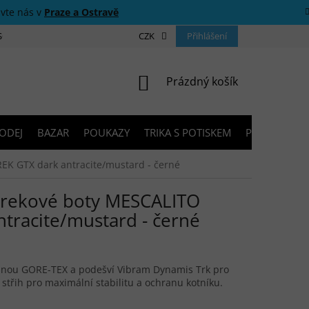
ivte nás v
Praze a Ostravě
 SOUTĚŽE
O NÁS
PRODEJNY
CZK
KONTAKTY
Přihlášení
PORADNA
NÁKUPNÍ KOŠÍK
Prázdný košík
ODEJ
BAZAR
POUKAZY
TRIKA S POTISKEM
PŮJČOVNA V
EK GTX dark antracite/mustard - černé
trekové boty MESCALITO
tracite/mustard - černé
ánou GORE-TEX a podešví Vibram Dynamis Trk pro
 střih pro maximální stabilitu a ochranu kotníku.