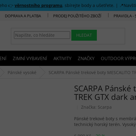
šeho 👉
věrnostního programu
, sbírejte body a ušetřete. | 📍Navšt
DOPRAVA A PLATBA
PRODEJ POUŽITÉHO ZBOŽÍ
PRAVIDLA -
HLEDAT
ENÍ
ZIMNÍ VYBAVENÍ
AKTIVITY
ZNAČKY
OUTDOOR VÝPR
Pánské vysoké
SCARPA Pánské trekové boty MESCALITO TR
SCARPA Pánské 
TREK GTX dark an
Značka:
Scarpa
Pánské trekové boty s membr
technický horský terén. Vysoký
6 990 Kč
–20 %