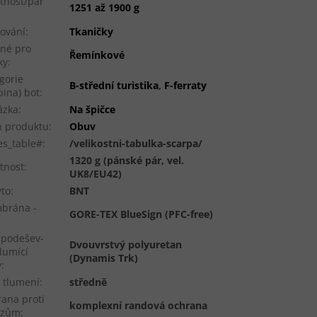
tnost/pár
1251 až 1900 g
ování
:
Tkaničky
né pro
Řemínkové
ky
:
gorie
B-střední turistika
,
F-ferraty
pina) bot
:
ázka
:
Na špičce
 produktu
:
Obuv
es_table#
:
/velikostni-tabulka-scarpa/
1320 g (pánské pár, vel.
tnost
:
UK8/EU42)
to
:
BNT
brána -
GORE-TEX BlueSign (PFC-free)
ipodešev-
Dvouvrstvý polyuretan
tlumící
(Dynamis Trk)
y
:
 tlumení
:
středně
ana proti
komplexní randová ochrana
azům
: