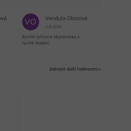
ová
Vendula Obstová
VO
je 5 z 5 hvězdiček.
Hodnocení obchodu je 5 z 5 hvězdiček.
2.8.2026
Rychlé vyřízená objednávka a
rychlé dodání.
Zobrazit další hodnocení