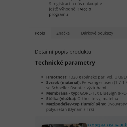
S registrací u nás nakoupíte
ještě výhodněji!
Více o
programu
Popis
Značka
Dárkové poukazy
Detailní popis produktu
Technické parametry
Hmotnost:
1320 g (pánské pár, vel. UK8/E
Svršek (materiál):
Perwanger useň (1,7-1,
se Schoeller Dynatec výztuhami
Membrána - typ:
GORE-TEX BlueSign (PFC-
Stélka (vložka):
OrthoLite vyjímatelná
Mezipodešev-typ tlumící pěny:
Dvouvrstv
polyuretan (Dynamis Trk)
PRODEJNA PRAHA-UHŘ