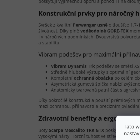
poskytují výjimečnou oporu a pohodlí i na dlou
Konstrukční prvky pro náročný h
Svršek z kvalitní
Perwanger usně
o tloušťce 1,7-
životnost. Díky plně
voděodolné GORE-TEX
membr
i v náročných podmínkách. Dvouvrstvá polyuret
a stabilitu.
Vibram podešev pro maximální přilna
Vibram Dynamis Trk
podešev se směsí XS T
Středně hluboké výstupky s optimální geom
Kompletní
ochranná obsázka
po celém ob
Asymetrická gumová špička nabízí zvýšeno
Anatomicky tvarovaná patní část s agresi
Díky pokročilé konstrukci a použití prémiových m
mezi ochranou, přilnavostí a precizním ovládán
Zdravotní benefity a ergonomick
Tato w
Boty
Scarpa Mescalito TRK GTX
poskytují středn
nastav
vysokými nárty. Torzní tuhost ve střední části zaj