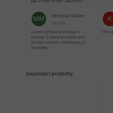
Miroslav Müller
MM
K
Hodnocení obchodu je 5 z 5 hvězdič
5.8.2026
Luxusní přístup prodávající v
Vše v 
Ostravě. V takové prodejně jsem
ochoten utrácet :-) Děkujeme já i
manželka.
Související produkty