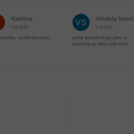
Kateřina
Vendula Sokol
VS
ek.
Hodnocení obchodu je 5 z 5 hvězdiček.
Hodnocení obchodu 
3.8.2026
2.8.2026
pořádku, rychlé doručení.
Lehké pohodlné jen jsem si
vyměnila za větší o půl čísla