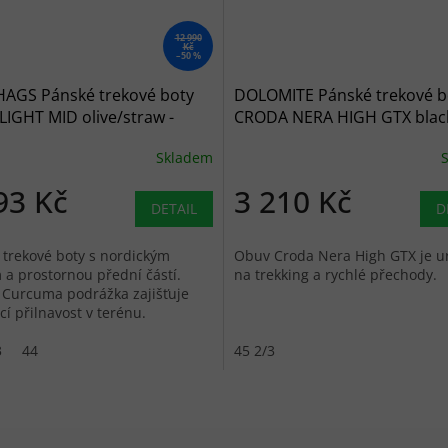
12 990
Kč
–50 %
AGS Pánské trekové boty
DOLOMITE Pánské trekové b
LIGHT MID olive/straw -
CRODA NERA HIGH GTX black
černé
Skladem
93 Kč
3 210 Kč
DETAIL
D
trekové boty s nordickým
Obuv Croda Nera High GTX je u
 a prostornou přední částí.
na trekking a rychlé přechody.
 Curcuma podrážka zajišťuje
ící přilnavost v terénu.
chnoucí provedení.
3
44
45 2/3