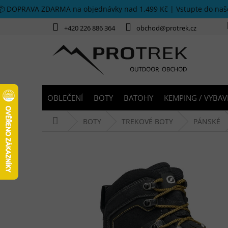
Přejít na obsah
📦 DOPRAVA ZDARMA na objednávky nad 1.499 Kč | Vstupte do na
+420 226 886 364
obchod@protrek.cz
OBLEČENÍ
BOTY
BATOHY
KEMPING / VYBAV
Domů
BOTY
TREKOVÉ BOTY
PÁNSKÉ