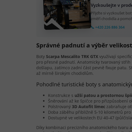
Vyzkoušejte v prod
Přijďte si vyzkoušet b
změří chodidla a pomoh
📞 +420 226 886 364
Správné padnutí a výběr velikost
Boty
Scarpa Mescalito TRK GTX
využívají specifi
pro přesné padnutí. Anatomicky tvarovaný střih 
došlapu, zatímco zadní část pevně fixuje patu. 
až mírně širokým chodidlům.
Pohodlné turistické boty s anatomick
Konstrukce s
užší patou a prostornou šp
Šněrování až ke špičce pro přizpůsobení 
Polstrovaný
3D Autofit límec
zabraňuje otl
Doba záběhu přibližně 5-10 kilometrů pro
Dostupné ve velikostech EU 40-47 (půlčísla)
Díky kombinaci precizního anatomického tvaru a 