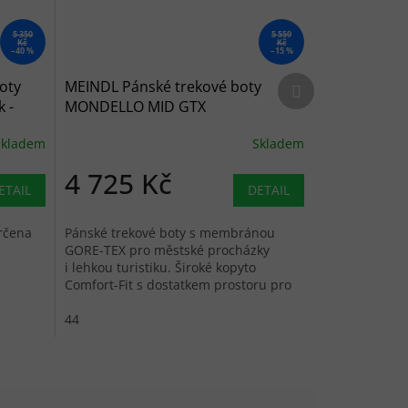
5 350
5 559
Kč
Kč
–40 %
–15 %
Další produkt
oty
MEINDL Pánské trekové boty
 -
MONDELLO MID GTX
schwarz/anthrazit - černé
Skladem
Skladem
4 725 Kč
ETAIL
DETAIL
rčena
Pánské trekové boty s membránou
GORE-TEX pro městské procházky
i lehkou turistiku. Široké kopyto
Comfort-Fit s dostatkem prostoru pro
prsty.
44