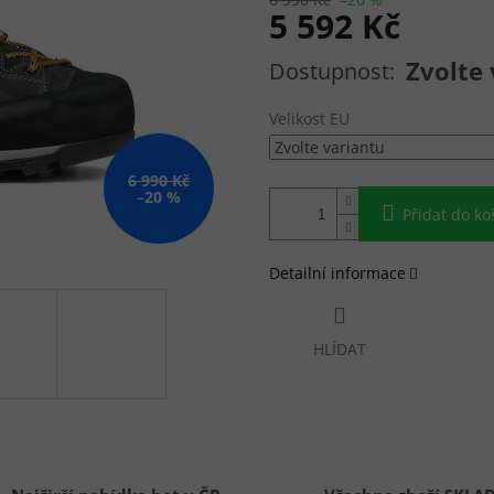
5 592 Kč
Měrná cena:
Zvolte 
Velikost EU
6 990 Kč
–20 %
Přidat do ko
Detailní informace
HLÍDAT