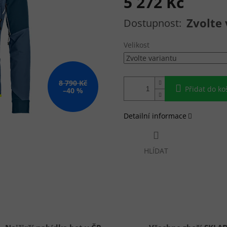
5 272 Kč
Měrná cena:
Zvolte 
Velikost
8 790 Kč
Přidat do ko
–40 %
Detailní informace
HLÍDAT