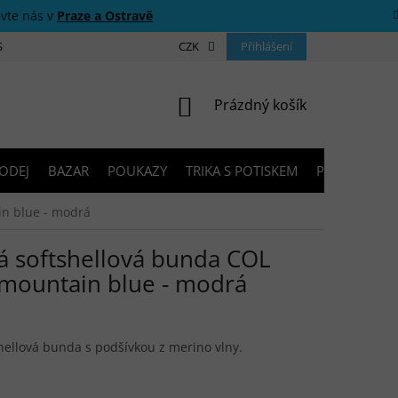
ivte nás v
Praze a Ostravě
 SOUTĚŽE
O NÁS
PRODEJNY
CZK
KONTAKTY
Přihlášení
PORADNA
NÁKUPNÍ KOŠÍK
Prázdný košík
ODEJ
BAZAR
POUKAZY
TRIKA S POTISKEM
PŮJČOVNA V
n blue - modrá
 softshellová bunda COL
mountain blue - modrá
ellová bunda s podšívkou z merino vlny.