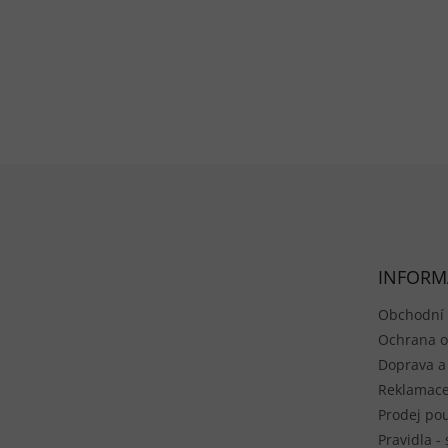
Zápatí
INFORM
Obchodní
Ochrana o
Doprava a
Reklamace
Prodej pou
Pravidla -