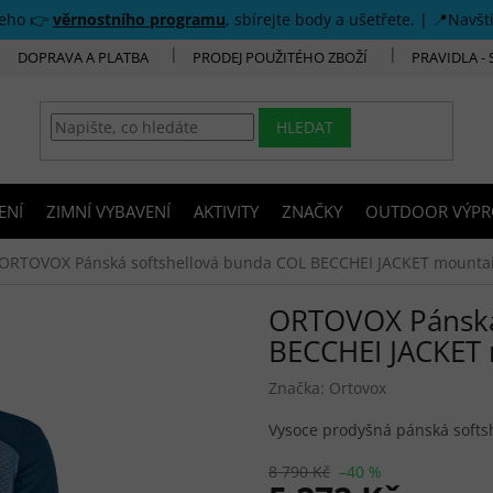
šeho 👉
věrnostního programu
, sbírejte body a ušetřete. | 📍Navšt
DOPRAVA A PLATBA
PRODEJ POUŽITÉHO ZBOŽÍ
PRAVIDLA -
HLEDAT
ENÍ
ZIMNÍ VYBAVENÍ
AKTIVITY
ZNAČKY
OUTDOOR VÝPR
ORTOVOX Pánská softshellová bunda COL BECCHEI JACKET mountai
ORTOVOX Pánská
BECCHEI JACKET 
Značka:
Ortovox
Vysoce prodyšná pánská softsh
8 790 Kč
–40 %