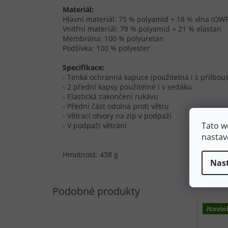
Materiál:
Hlavní materiál: 75 % polyamid + 18 % vlna (OW
Vnitřní materiál: 79 % polyamid + 21 % elastan
Membrána: 100 % polyuretan
Podšívka: 100 % polyester
Specifikace:
- Tenká ochranná kapuce (použitelná i s přilbou)
- 2 přední kapsy použitelné i v sedáku
- Elastická zakončení rukávu
- Přední část odolná proti větru
- Větrací otvory na zip v podpaží
Tato w
- V podpaží větrání
nastav
Hmotnost: 438 g
Nas
Novin