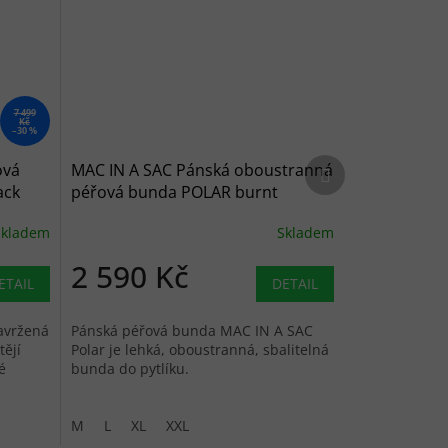
7 499
Kč
–30 %
Další produkt
ová
MAC IN A SAC Pánská oboustranná
ack
péřová bunda POLAR burnt
orange/grey - oranžová/šedá
Skladem
Skladem
2 590 Kč
ETAIL
DETAIL
avržená
Pánská péřová bunda MAC IN A SAC
tějí
Polar je lehká, oboustranná, sbalitelná
é
bunda do pytlíku.
M
L
XL
XXL