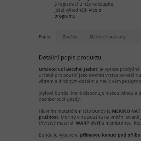
S registrací u nás nakoupíte
ještě výhodněji!
Více o
programu
Popis
Značka
Dárkové poukazy
Detailní popis produktu
Ortovox Col Becchei Jacket:
je vysoce prodyšná 
určená pro použití jako svrchní vrstva po větši
větrem a drobným deštěm a navíc vám poskytnou
Stylová bunda, která disponuje nízkou váhou a 
dechberoucí sjezdy.
Hlavním materiálem této bundy je
MERINO NAT
pružnost.
Merino vlna použita na vnitřní straně j
třívrstvý materiál
WARP KNIT
s membránou, kter
Bunda je vybavena
přilnavou kapucí pod přilbu