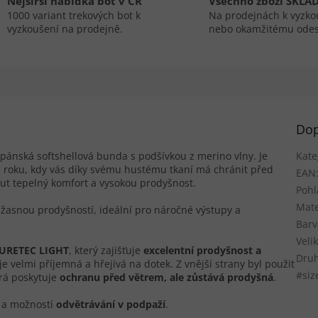
Nejširší nabídka bot v ČR
Všechno zboží SKLA
1000 variant trekových bot k
Na prodejnách k vyzko
vyzkoušení na prodejně.
nebo okamžitému odes
Dop
pánská softshellová bunda s podšívkou z merino vlny. Je
Kate
nu roku, kdy vás díky svému hustému tkaní má chránit před
EAN
t tepelný komfort a vysokou prodyšnost.
Pohl
Mate
úžasnou prodyšností, ideální pro náročné výstupy a
Barv
Veli
URETEC LIGHT
, který zajišťuje
excelentní prodyšnost a
Druh
e velmi příjemná a hřejivá na dotek. Z vnější strany byl použit
#siz
á poskytuje
ochranu před větrem, ale zůstává prodyšná
.
a možností
odvětrávání v podpaží
.