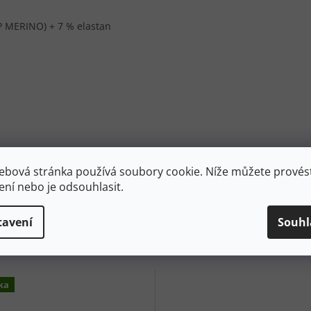
P MERINO) + 7 % elastan
ebová stránka používá soubory cookie. Níže můžete provést
ení nebo je odsouhlasit.
tavení
Souhl
ka