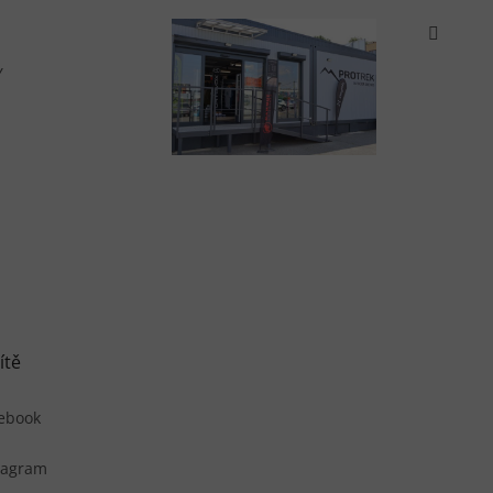
Y
ítě
ebook
tagram