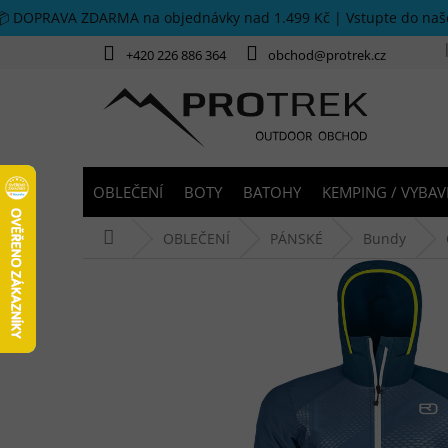
Přejít na obsah
📦 DOPRAVA ZDARMA na objednávky nad 1.499 Kč | Vstupte do na
+420 226 886 364
obchod@protrek.cz
OBLEČENÍ
BOTY
BATOHY
KEMPING / VYBAV
Domů
OBLEČENÍ
PÁNSKÉ
Bundy