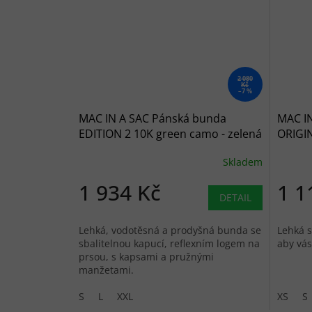
2 080
Kč
–7 %
MAC IN A SAC Pánská bunda
MAC I
EDITION 2 10K green camo - zelená
ORIGIN
Skladem
1 934 Kč
1 1
DETAIL
Lehká, vodotěsná a prodyšná bunda se
Lehká s
sbalitelnou kapucí, reflexním logem na
aby vás
prsou, s kapsami a pružnými
manžetami.
S
L
XXL
XS
S