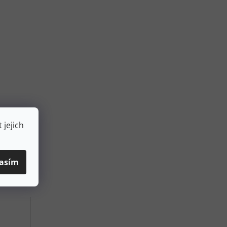
 jejich
asím