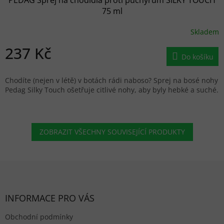
PEDAG Sprej na chodidla proti puchýřům SILKY TOUCH
75 ml
Skladem
237 Kč
Do košíku
Chodíte (nejen v létě) v botách rádi naboso? Sprej na bosé nohy
Pedag Silky Touch ošetřuje citlivé nohy, aby byly hebké a suché.
ZOBRAZIT VŠECHNY SOUVISEJÍCÍ PRODUKTY
Zápatí
INFORMACE PRO VÁS
Obchodní podmínky