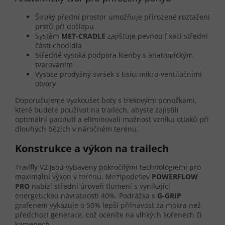
Široký přední prostor umožňuje přirozené roztažení
prstů při došlapu
Systém
MET-CRADLE
zajišťuje pevnou fixaci střední
části chodidla
Středně vysoká podpora klenby s anatomickým
tvarováním
Vysoce prodyšný svršek s tisíci mikro-ventilačními
otvory
Doporučujeme vyzkoušet boty s trekovými ponožkami,
které budete používat na trailech, abyste zajistili
optimální padnutí a eliminovali možnost vzniku otlaků při
dlouhých bězích v náročném terénu.
Konstrukce a výkon na trailech
Trailfly V2 jsou vybaveny pokročilými technologiemi pro
maximální výkon v terénu. Mezipodešev
POWERFLOW
PRO
nabízí střední úroveň tlumení s vynikající
energetickou návratností 40%. Podrážka s
G-GRIP
grafenem vykazuje o 50% lepší přilnavost za mokra než
předchozí generace, což oceníte na vlhkých kořenech či
kamenech.