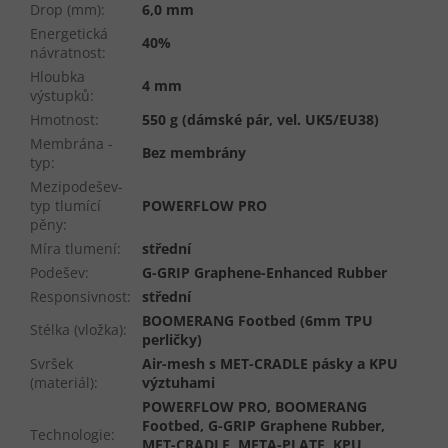
Drop (mm)
:
6,0 mm
Energetická
40%
návratnost
:
Hloubka
4 mm
výstupků
:
Hmotnost
:
550 g (dámské pár, vel. UK5/EU38)
Membrána -
Bez membrány
typ
:
Mezipodešev-
typ tlumící
POWERFLOW PRO
pěny
:
Míra tlumení
:
střední
Podešev
:
G-GRIP Graphene-Enhanced Rubber
Responsivnost
:
střední
BOOMERANG Footbed (6mm TPU
Stélka (vložka)
:
perličky)
Svršek
Air-mesh s MET-CRADLE pásky a KPU
(materiál)
:
výztuhami
POWERFLOW PRO, BOOMERANG
Footbed, G-GRIP Graphene Rubber,
Technologie
:
MET-CRADLE, META-PLATE, KPU