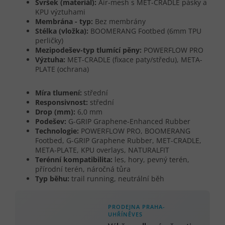
Svršek (materiál):
Air-mesh s MET-CRADLE pásky a
KPU výztuhami
Membrána - typ:
Bez membrány
Stélka (vložka):
BOOMERANG Footbed (6mm TPU
perličky)
Mezipodešev-typ tlumící pěny:
POWERFLOW PRO
Výztuha:
MET-CRADLE (fixace paty/středu), META-
PLATE (ochrana)
Míra tlumení:
střední
Responsivnost:
střední
Drop (mm):
6,0 mm
Podešev:
G-GRIP Graphene-Enhanced Rubber
Technologie:
POWERFLOW PRO, BOOMERANG
Footbed, G-GRIP Graphene Rubber, MET-CRADLE,
META-PLATE, KPU overlays, NATURALFIT
Terénní kompatibilita:
les, hory, pevný terén,
přírodní terén, náročná tůra
Typ běhu:
trail running, neutrální běh
PRODEJNA PRAHA-
UHŘÍNĚVES