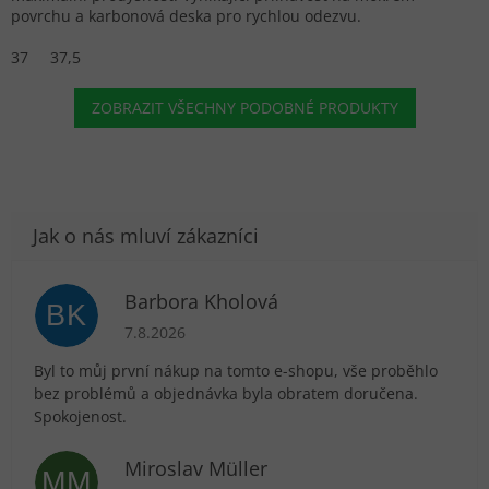
povrchu a karbonová deska pro rychlou odezvu.
37
37,5
ZOBRAZIT VŠECHNY PODOBNÉ PRODUKTY
Barbora Kholová
BK
Hodnocení obchodu je 5 z 5 hvězdiček.
7.8.2026
Byl to můj první nákup na tomto e-shopu, vše proběhlo
bez problémů a objednávka byla obratem doručena.
Spokojenost.
Miroslav Müller
MM