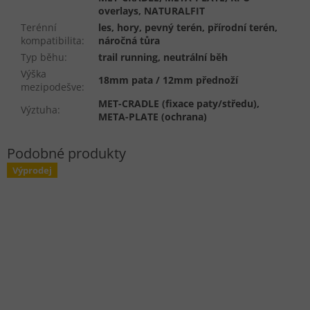
overlays, NATURALFIT
Terénní
les, hory, pevný terén, přírodní terén,
kompatibilita
:
náročná tůra
Typ běhu
:
trail running, neutrální běh
Výška
18mm pata / 12mm přednoží
mezipodešve
:
MET-CRADLE (fixace paty/středu),
Výztuha
:
META-PLATE (ochrana)
Výprodej