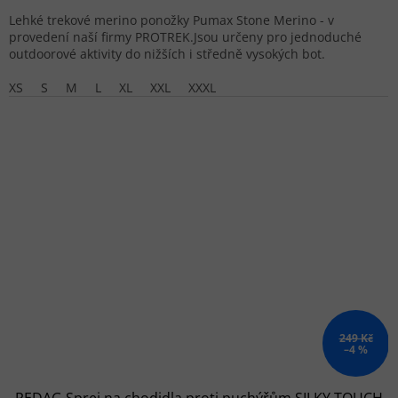
Lehké trekové merino ponožky Pumax Stone Merino - v
provedení naší firmy PROTREK.Jsou určeny pro jednoduché
outdoorové aktivity do nižších i středně vysokých bot.
XS
S
M
L
XL
XXL
XXXL
249 Kč
–4 %