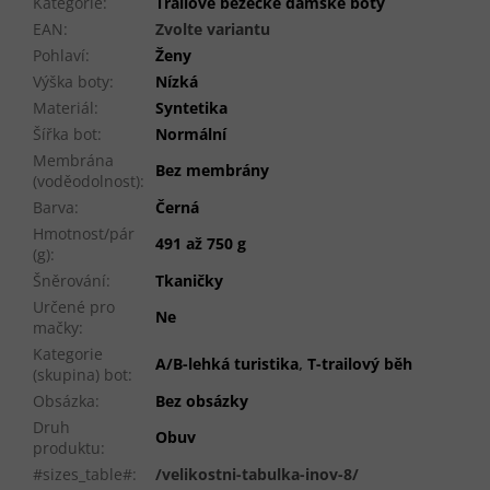
Kategorie
:
Trailové běžecké dámské boty
EAN
:
Zvolte variantu
Pohlaví
:
Ženy
Výška boty
:
Nízká
Materiál
:
Syntetika
Šířka bot
:
Normální
Membrána
Bez membrány
(voděodolnost)
:
Barva
:
Černá
Hmotnost/pár
491 až 750 g
(g)
:
Šněrování
:
Tkaničky
Určené pro
Ne
mačky
:
Kategorie
A/B-lehká turistika
,
T-trailový běh
(skupina) bot
:
Obsázka
:
Bez obsázky
Druh
Obuv
produktu
:
#sizes_table#
:
/velikostni-tabulka-inov-8/