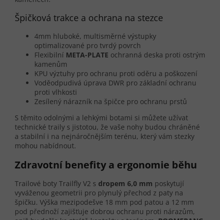
Špičková trakce a ochrana na stezce
4mm hluboké, multisměrné výstupky
optimalizované pro tvrdý povrch
Flexibilní
META-PLATE
ochranná deska proti ostrým
kamenům
KPU výztuhy pro ochranu proti oděru a poškození
Voděodpudivá úprava DWR pro základní ochranu
proti vlhkosti
Zesílený nárazník na špičce pro ochranu prstů
S těmito odolnými a lehkými botami si můžete užívat
technické traily s jistotou, že vaše nohy budou chráněné
a stabilní i na nejnáročnějším terénu, který vám stezky
mohou nabídnout.
Zdravotní benefity a ergonomie běhu
Trailové boty Trailfly V2 s
dropem 6,0 mm
poskytují
vyváženou geometrii pro plynulý přechod z paty na
špičku. Výška mezipodešve 18 mm pod patou a 12 mm
pod přednoží zajišťuje dobrou ochranu proti nárazům,