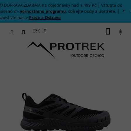
Přejít na obsah
📦 DOPRAVA ZDARMA na objednávky nad 1.499 Kč | Vstupte do
našeho 👉
věrnostního programu
, sbírejte body a ušetřete. | 📍
Navštivte nás v
Praze a Ostravě
NÁKUP
CZK