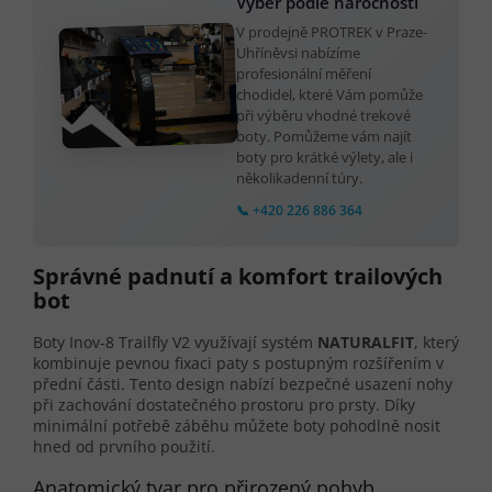
Výběr podle náročnosti
V prodejně PROTREK v Praze-
Uhříněvsi nabízíme
profesionální měření
chodidel, které Vám pomůže
při výběru vhodné trekové
boty. Pomůžeme vám najít
boty pro krátké výlety, ale i
několikadenní túry.
📞 +420 226 886 364
Správné padnutí a komfort trailových
bot
Boty Inov-8 Trailfly V2 využívají systém
NATURALFIT
, který
kombinuje pevnou fixaci paty s postupným rozšířením v
přední části. Tento design nabízí bezpečné usazení nohy
při zachování dostatečného prostoru pro prsty. Díky
minimální potřebě záběhu můžete boty pohodlně nosit
hned od prvního použití.
Anatomický tvar pro přirozený pohyb