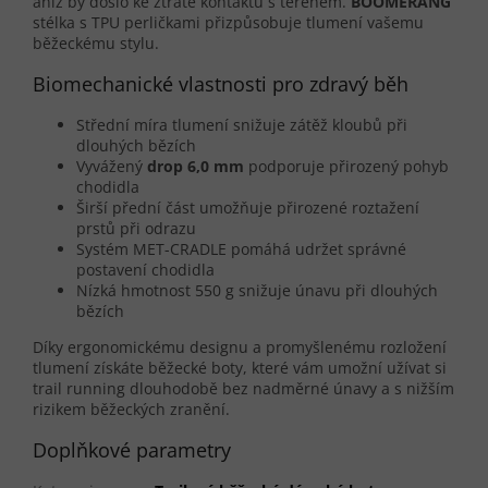
aniž by došlo ke ztrátě kontaktu s terénem.
BOOMERANG
stélka s TPU perličkami přizpůsobuje tlumení vašemu
běžeckému stylu.
Biomechanické vlastnosti pro zdravý běh
Střední míra tlumení snižuje zátěž kloubů při
dlouhých bězích
Vyvážený
drop 6,0 mm
podporuje přirozený pohyb
chodidla
Širší přední část umožňuje přirozené roztažení
prstů při odrazu
Systém MET-CRADLE pomáhá udržet správné
postavení chodidla
Nízká hmotnost 550 g snižuje únavu při dlouhých
bězích
Díky ergonomickému designu a promyšlenému rozložení
tlumení získáte běžecké boty, které vám umožní užívat si
trail running dlouhodobě bez nadměrné únavy a s nižším
rizikem běžeckých zranění.
Doplňkové parametry