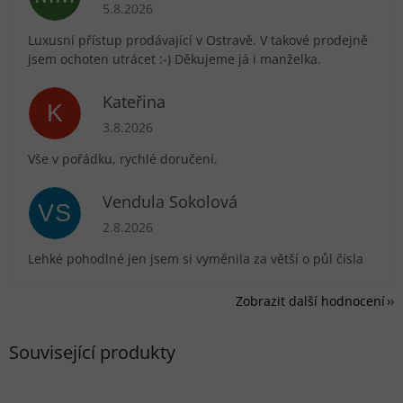
Hodnocení obchodu je 5 z 5 hvězdiček.
5.8.2026
Luxusní přístup prodávající v Ostravě. V takové prodejně
jsem ochoten utrácet :-) Děkujeme já i manželka.
Kateřina
K
Hodnocení obchodu je 5 z 5 hvězdiček.
3.8.2026
Vše v pořádku, rychlé doručení.
Vendula Sokolová
VS
Hodnocení obchodu je 5 z 5 hvězdiček.
2.8.2026
Lehké pohodlné jen jsem si vyměnila za větší o půl čísla
Zobrazit další hodnocení
Související produkty