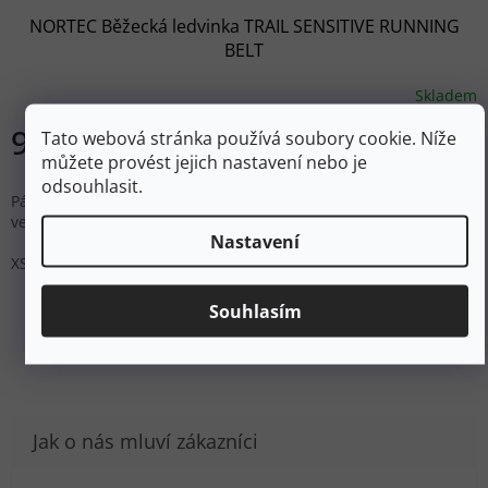
NORTEC Běžecká ledvinka TRAIL SENSITIVE RUNNING
BELT
Skladem
976 Kč
Tato webová stránka používá soubory cookie. Níže
DETAIL
můžete provést jejich nastavení nebo je
odsouhlasit.
Pás na běhání ze strečového materiálu, do kterého se vám
vejde vše důležité, co potřebujete mít s sebou.
Nastavení
XS
S
Souhlasím
ZOBRAZIT VŠECHNY PODOBNÉ PRODUKTY