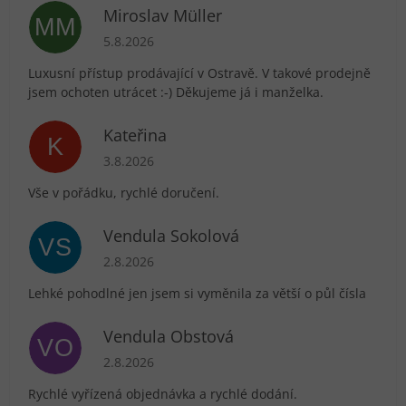
Miroslav Müller
MM
Hodnocení obchodu je 5 z 5 hvězdiček.
5.8.2026
Luxusní přístup prodávající v Ostravě. V takové prodejně
jsem ochoten utrácet :-) Děkujeme já i manželka.
Kateřina
K
Hodnocení obchodu je 5 z 5 hvězdiček.
3.8.2026
Vše v pořádku, rychlé doručení.
Vendula Sokolová
VS
Hodnocení obchodu je 5 z 5 hvězdiček.
2.8.2026
Lehké pohodlné jen jsem si vyměnila za větší o půl čísla
Vendula Obstová
VO
Hodnocení obchodu je 5 z 5 hvězdiček.
2.8.2026
Rychlé vyřízená objednávka a rychlé dodání.