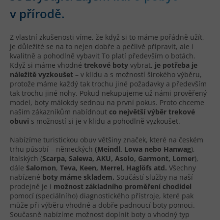
v přírodě.
Z vlastní zkušenosti víme, že když si to máme pořádně užít,
je důležité se na to nejen dobře a pečlivě připravit, ale i
kvalitně a pohodlně vybavit To platí především o botách.
Když si máme vhodné
trekové boty
vybrat,
je potřeba je
náležitě vyzkoušet
– v klidu a s možností širokého výběru,
protože máme každý tak trochu jiné požadavky a především
tak trochu jiné nohy. Pokud nekupujeme už námi prověřený
model, boty málokdy sednou na první pokus. Proto chceme
našim zákazníkům nabídnout
co největší výběr trekové
obuvi
s možností si je v klidu a pohodlně vyzkoušet.
Nabízíme turistickou obuv většiny značek, které na českém
trhu působí – německých
(Meindl, Lowa nebo Hanwag
),
italských (
Scarpa, Salewa, AKU, Asolo, Garmont, Lomer
),
dále
Salomon
,
Teva, Keen, Merrel, Haglöfs atd.
Všechny
nabízené
boty máme skladem.
Součástí služby na naší
prodejně je i
možnost základního proměření chodidel
pomocí (speciálního) diagnostického přístroje, které pak
může při výběru vhodné a dobře padnoucí boty pomoci.
Současně nabízíme možnost doplnit boty o vhodný typ