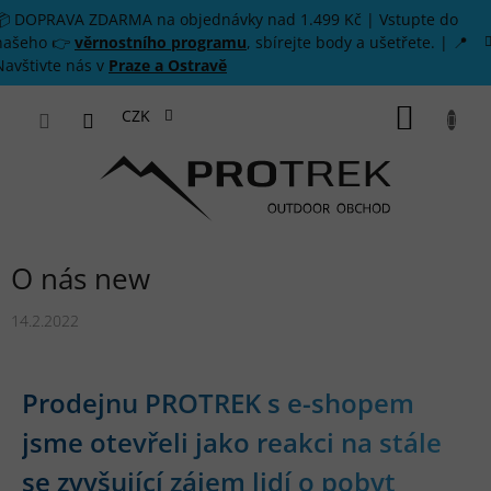
Přejít na obsah
📦 DOPRAVA ZDARMA na objednávky nad 1.499 Kč | Vstupte do
našeho 👉
věrnostního programu
, sbírejte body a ušetřete. | 📍
Navštivte nás v
Praze a Ostravě
NÁKUP
CZK
O nás new
14.2.2022
Prodejnu PROTREK s e-shopem
jsme otevřeli jako reakci na stále
se zvyšující zájem lidí o pobyt