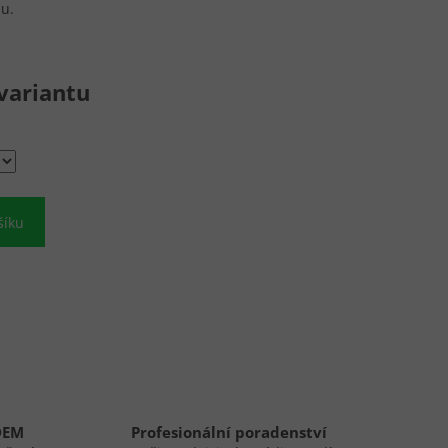
hu.
variantu
šíku
DEM
Profesionální poradenství