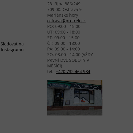
28. října 886/249
709 00, Ostrava 9
Mariánské hory
ostrava@protrek.cz
PO: 09:00 - 15:00
ÚT: 09:00 - 18:00
ST: 09:00 - 15:00
ČT: 09:00 - 18:00
Sledovat na
PÁ: 09:00 - 14:00
Instagramu
SO: 08:00 - 14:00 (VŽDY
PRVNÍ DVĚ SOBOTY V
MĚSÍCI)
tel.:
+420 732 464 984