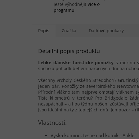
ještě výhodněji!
Více o
programu
Popis
Značka
Dárkové poukazy
Detailní popis produktu
Lehké dámske turistické ponožky
s merino v
sucho a pohodlí během náročných dní na nohou.
Všechny vrcholy Českého Středohoří? Gruzínský
jeden pár. Ponožky ze severoirského Newtownard
Přírodní vlákno tam nejprve omotají vláknem sy
Tisíc kilometrů v terénu? Pro Bridgedale žád
nezapáchají – a i po týdnu nošení zůstávají př
jsou ideální na ty z teplejších dnů. Jen pozor – ř
Vlastnosti:
Výška komínu: těsně nad kotník - Ankle