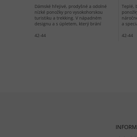
Dámské hřejivé, prodyšné a odolné
Teplé, 
nízké ponožky pro vysokohorskou
ponožky
turistiku a trekking. V nápadném
náročné
designu a s úpletem, který brání
a speci
vzniku puchýřů.
42-44
42-44
Zápatí
INFORM