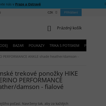
ivte nás v
Praze a Ostravě
 SOUTĚŽE
O NÁS
PRODEJNY
CZK
KONTAKTY
Přihlášení
PORADNA
NÁKUPNÍ KOŠÍK
Prázdný košík
ODEJ
BAZAR
POUKAZY
TRIKA S POTISKEM
PŮJČOVNA V
NO PERFORMANCE ANKLE shade heather/damson -
ské trekové ponožky HIKE
ERINO PERFORMANCE
ther/damson - fialové
ejšího počasí.
Navrženy tak, aby za každých