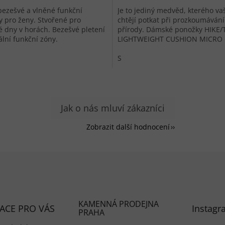
bezešvé a vlněné funkční
Je to jediný medvěd, kterého va
 pro ženy. Stvořené pro
chtějí potkat při prozkoumávání
 dny v horách. Bezešvé pletení
přírody. Dámské ponožky HIKE/
ální funkční zóny.
LIGHTWEIGHT CUSHION MICRO
jsou lehce polstrované turistická
S
Zobrazit další hodnocení
KAMENNÁ PRODEJNA
ACE PRO VÁS
Instagr
PRAHA