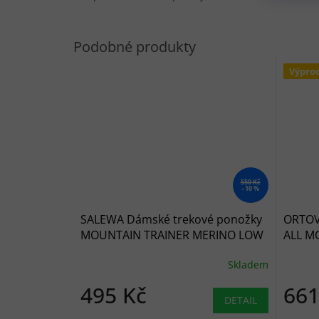
Výpro
550 Kč
–10 %
SALEWA Dámské trekové ponožky
ORTOV
MOUNTAIN TRAINER MERINO LOW
ALL M
SOCKS W oatmeal - šedé
- mult
Skladem
495 Kč
661
DETAIL