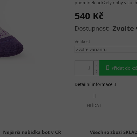
podmínek udržely nohy v suc
540 Kč
Měrná cena:
Zvolte 
Velikost
Přidat do ko
Detailní informace
HLÍDAT
Nejširší nabídka bot v ČR
Všechno zboží SKLA