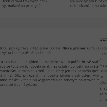
1000 variant trekových bot k
Na prodejnách k vyzko
vyzkoušení na prodejně.
nebo okamžitému odes
Dop
lnou pro výpravy v teplejším počasí.
Nízká gramáž
udržuje
Kate
 Výška komínu těsně nad kotník.
EAN
Pohl
 trek s batohem? Týden na Madeiře? Na to pořád hravě stačí
Mate
s se totiž vyrábí docela jinak než ostatní ponožky na světě.
ntetickým, a takto se zrodí úplet, který jen tak neprošoupeš.
Barv
ná míra. Díky přirozeným antibakteriálním vlastnostem vlny
Druh
íjemně měkké. V téhle nízké gramáži a se zónovým polstrováním
Výšk
íká se, že jsou návykové.
Znač
#siz
Velik