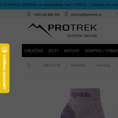
Přejít na obsah
📦 DOPRAVA ZDARMA na objednávky nad 1.499 Kč | Vstupte do na
+420 226 886 364
obchod@protrek.cz
OBLEČENÍ
BOTY
BATOHY
KEMPING / VYBAV
Domů
OBLEČENÍ
DÁMSKÉ
Ponožky