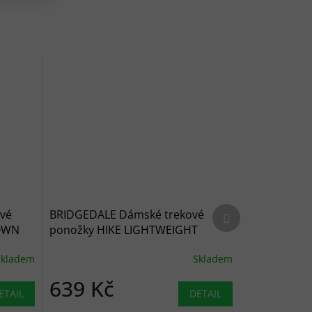
Další produkt
vé
BRIDGEDALE Dámské trekové
TOWN
ponožky HIKE LIGHTWEIGHT
HION
MERINO COMFORT BOOT denim -
Skladem
Skladem
é
modré
639 Kč
ETAIL
DETAIL