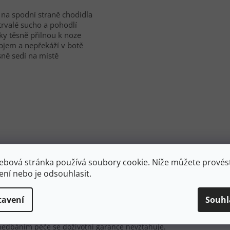
 na spodní straně chodidla
trvalé sucho a pohodlí
y těsně přilnou k noze
bjem a nepřekáží v botě
ně sedí na místě
ebová stránka používá soubory cookie. Níže můžete provést
ení nebo je odsouhlasit.
stojí, získáváte ke každému páru ponožek doživotní záruku na
tavení
Souhl
že jsou ponožky vadné nebo během používání selžou z některého
pár za nový. Pochopitelně, na vady způsobené běžným
dbáním péče se doživotní garance nevztahuje.