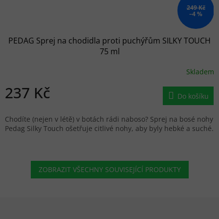
249 Kč
–4 %
PEDAG Sprej na chodidla proti puchýřům SILKY TOUCH
75 ml
Skladem
237 Kč
Do košíku
Chodíte (nejen v létě) v botách rádi naboso? Sprej na bosé nohy
Pedag Silky Touch ošetřuje citlivé nohy, aby byly hebké a suché.
ZOBRAZIT VŠECHNY SOUVISEJÍCÍ PRODUKTY
Zápatí