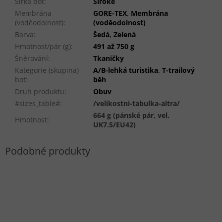
Šířka bot
:
Široké
Membrána
GORE-TEX
,
Membrána
(voděodolnost)
:
(voděodolnost)
Barva
:
Šedá
,
Zelená
Hmotnost/pár (g)
:
491 až 750 g
Šněrování
:
Tkaničky
Kategorie (skupina)
A/B-lehká turistika
,
T-trailový
bot
:
běh
Druh produktu
:
Obuv
#sizes_table#
:
/velikostni-tabulka-altra/
664 g (pánské pár, vel.
Hmotnost
:
UK7.5/EU42)