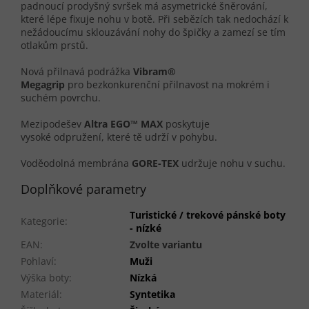
padnoucí prodyšný svršek má asymetrické šněrování,
které lépe fixuje nohu v botě. Při sebězích tak nedochází k
nežádoucímu sklouzávání nohy do špičky a zamezí se tím
otlakům prstů.
Nová přilnavá podrážka
Vibram®
Megagrip
pro bezkonkurenční přilnavost na mokrém i
suchém povrchu.
Mezipodešev
Altra EGO™ MAX
poskytuje
vysoké odpružení, které tě udrží v pohybu.
Voděodolná membrána
GORE-TEX
udržuje nohu v suchu.
Doplňkové parametry
Turistické / trekové pánské boty
Kategorie
:
- nízké
EAN
:
Zvolte variantu
Pohlaví
:
Muži
Výška boty
:
Nízká
Materiál
:
Syntetika