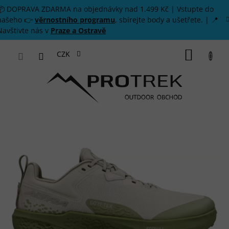
Přejít na obsah
📦 DOPRAVA ZDARMA na objednávky nad 1.499 Kč | Vstupte do
našeho 👉
věrnostního programu
, sbírejte body a ušetřete. | 📍
Navštivte nás v
Praze a Ostravě
NÁKUP
CZK