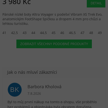
3 980 Kč
DETAIL
Pánské nízké boty Altra Voyager s podešví Vibram XS Trek Evo,
anatomickým FootShape špičkou a dropem 4 mm pro chůzi a
lehkou turistiku.
41
42,5
43
44
44,5
45
46
46,5
47
48
49
ZOBRAZIT VŠECHNY PODOBNÉ PRODUKTY
Barbora Kholová
BK
Hodnocení obchodu je 5 z 5 hvězdiček.
7.8.2026
Byl to můj první nákup na tomto e-shopu, vše proběhlo
bez problémů a objednávka byla obratem doručena.