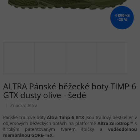
4 890 Kč
–20 %
ALTRA Pánské běžecké boty TIMP 6
GTX dusty olive - šedé
Značka:
Altra
Pánské trailové boty
Altra Timp 6 GTX
jsou trailový bestseller v
objemových běžeckých botách na platformě
Altra ZeroDrop™
s
širokým patentovaným tvarem špičky a
voděodolnou
membránou GORE-TEX
.