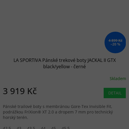
4 899 Kč
–20 %
LA SPORTIVA Pánské trekové boty JACKAL II GTX
black/yellow - černé
Skladem
3 919 Kč
DETAIL
Pánské trailové boty s membránou Gore-Tex Invisible Fit,
podrážkou FriXion® XT 2.0 a dropem 7 mm pro technický
horský terén.
42,5
43
43,5
44
45
45,5