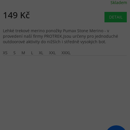
Skladem
149 Kč
DETAIL
Lehké trekové merino ponožky Pumax Stone Merino - v
provedení naší firmy PROTREK.Jsou určeny pro jednoduché
outdoorové aktivity do nižších i středně vysokých bot.
XS
S
M
L
XL
XXL
XXXL